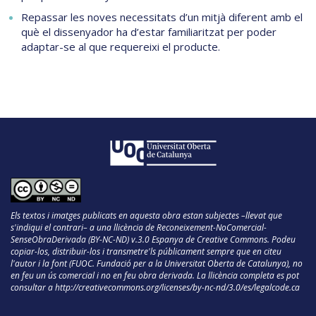
Repassar les noves necessitats d’un mitjà diferent amb el
què el dissenyador ha d’estar familiaritzat per poder
adaptar-se al que requereixi el producte.
Els textos i imatges publicats en aquesta obra estan subjectes –llevat que
s'indiqui el contrari– a una llicència de Reconeixement-NoComercial-
SenseObraDerivada (BY-NC-ND) v.3.0 Espanya de Creative Commons. Podeu
copiar-los, distribuir-los i transmetre'ls públicament sempre que en citeu
l'autor i la font (FUOC. Fundació per a la Universitat Oberta de Catalunya), no
en feu un ús comercial i no en feu obra derivada. La llicència completa es pot
consultar a
http://creativecommons.org/licenses/by-nc-nd/3.0/es/legalcode.ca