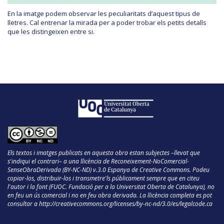
En la imatge podem observar les peculiaritats d’aquest tipus de
lletres. Cal entrenar la mirada per a poder trobar els petits detalls
que les distingeixen entre si.
Els textos i imatges publicats en aquesta obra estan subjectes –llevat que
s'indiqui el contrari– a una llicència de Reconeixement-NoComercial-
SenseObraDerivada (BY-NC-ND) v.3.0 Espanya de Creative Commons. Podeu
copiar-los, distribuir-los i transmetre'ls públicament sempre que en citeu
l'autor i la font (FUOC. Fundació per a la Universitat Oberta de Catalunya), no
en feu un ús comercial i no en feu obra derivada. La llicència completa es pot
consultar a
http://creativecommons.org/licenses/by-nc-nd/3.0/es/legalcode.ca