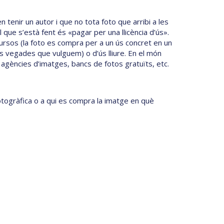
tenir un autor i que no tota foto que arribi a les
que s’està fent és «pagar per una llicència d’ús».
ursos (la foto es compra per a un ús concret en un
les vegades que vulguem) o d’ús lliure. En el món
 agències d’imatges, bancs de fotos gratuïts, etc.
otogràfica o a qui es compra la imatge en què