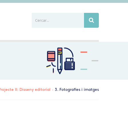
Cercar...
Busca
Projecte II: Disseny editorial
·
3. Fotografies i imatges