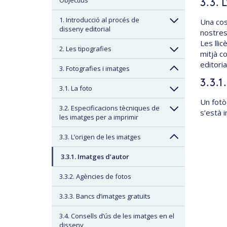
Objectius
3.3. 
1. Introducció al procés de
Una cos
disseny editorial
nostres
Les lli
2. Les tipografies
mitjà co
editori
3. Fotografies i imatges
3.3.1
3.1. La foto
Un fotò
3.2. Especificacions tècniques de
s’està i
les imatges per a imprimir
3.3. L’origen de les imatges
3.3.1. Imatges d’autor
3.3.2. Agències de fotos
3.3.3. Bancs d’imatges gratuïts
3.4. Consells d’ús de les imatges en el
disseny