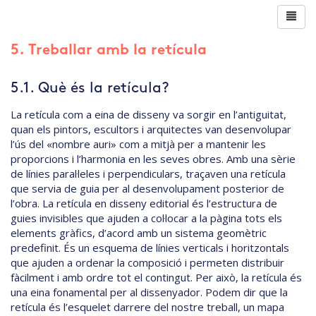
5. Treballar amb la retícula
5.1. Què és la retícula?
La retícula com a eina de disseny va sorgir en l’antiguitat,
quan els pintors, escultors i arquitectes van desenvolupar
l’ús del «nombre auri» com a mitjà per a mantenir les
proporcions i l’harmonia en les seves obres. Amb una sèrie
de línies paral·leles i perpendiculars, traçaven una retícula
que servia de guia per al desenvolupament posterior de
l’obra. La retícula en disseny editorial és l’estructura de
guies invisibles que ajuden a col·locar a la pàgina tots els
elements gràfics, d’acord amb un sistema geomètric
predefinit. És un esquema de línies verticals i horitzontals
que ajuden a ordenar la composició i permeten distribuir
fàcilment i amb ordre tot el contingut. Per això, la retícula és
una eina fonamental per al dissenyador. Podem dir que la
retícula és l’esquelet darrere del nostre treball, un mapa