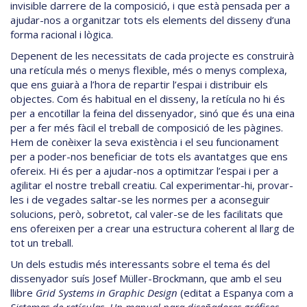
invisible darrere de la composició, i que està pensada per a
ajudar-nos a organitzar tots els elements del disseny d’una
forma racional i lògica.
Depenent de les necessitats de cada projecte es construirà
una retícula més o menys flexible, més o menys complexa,
que ens guiarà a l’hora de repartir l’espai i distribuir els
objectes. Com és habitual en el disseny, la retícula no hi és
per a encotillar la feina del dissenyador, sinó que és una eina
per a fer més fàcil el treball de composició de les pàgines.
Hem de conèixer la seva existència i el seu funcionament
per a poder-nos beneficiar de tots els avantatges que ens
ofereix. Hi és per a ajudar-nos a optimitzar l’espai i per a
agilitar el nostre treball creatiu. Cal experimentar-hi, provar-
les i de vegades saltar-se les normes per a aconseguir
solucions, però, sobretot, cal valer-se de les facilitats que
ens ofereixen per a crear una estructura coherent al llarg de
tot un treball.
Un dels estudis més interessants sobre el tema és del
dissenyador suís Josef Müller-Brockmann, que amb el seu
llibre
Grid Systems in Graphic Design
(editat a Espanya com a