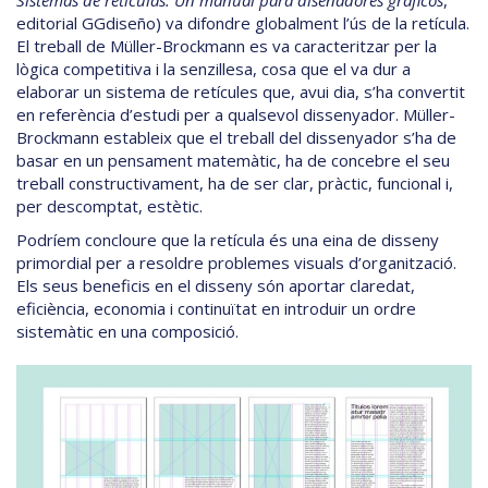
Sistemas de retículas. Un manual para diseñadores gráficos
,
editorial GGdiseño) va difondre globalment l’ús de la retícula.
El treball de Müller-Brockmann es va caracteritzar per la
lògica competitiva i la senzillesa, cosa que el va dur a
elaborar un sistema de retícules que, avui dia, s’ha convertit
en referència d’estudi per a qualsevol dissenyador. Müller-
Brockmann estableix que el treball del dissenyador s’ha de
basar en un pensament matemàtic, ha de concebre el seu
treball constructivament, ha de ser clar, pràctic, funcional i,
per descomptat, estètic.
Podríem concloure que la retícula és una eina de disseny
primordial per a resoldre problemes visuals d’organització.
Els seus beneficis en el disseny són aportar claredat,
eficiència, economia i continuïtat en introduir un ordre
sistemàtic en una composició.