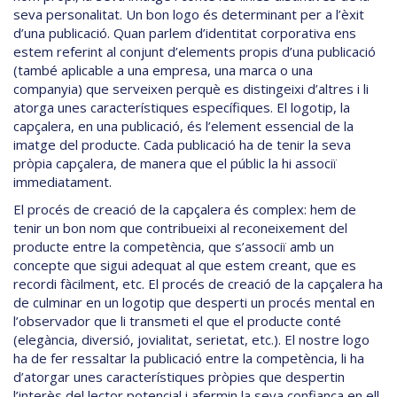
seva personalitat. Un bon logo és determinant per a l’èxit
d’una publicació. Quan parlem d’identitat corporativa ens
estem referint al conjunt d’elements propis d’una publicació
(també aplicable a una empresa, una marca o una
companyia) que serveixen perquè es distingeixi d’altres i li
atorga unes característiques específiques. El logotip, la
capçalera, en una publicació, és l’element essencial de la
imatge del producte. Cada publicació ha de tenir la seva
pròpia capçalera, de manera que el públic la hi associï
immediatament.
El procés de creació de la capçalera és complex: hem de
tenir un bon nom que contribueixi al reconeixement del
producte entre la competència, que s’associï amb un
concepte que sigui adequat al que estem creant, que es
recordi fàcilment, etc. El procés de creació de la capçalera ha
de culminar en un logotip que desperti un procés mental en
l’observador que li transmeti el que el producte conté
(elegància, diversió, jovialitat, serietat, etc.). El nostre logo
ha de fer ressaltar la publicació entre la competència, li ha
d’atorgar unes característiques pròpies que despertin
l’interès del lector potencial i afermin la seva confiança en ell.