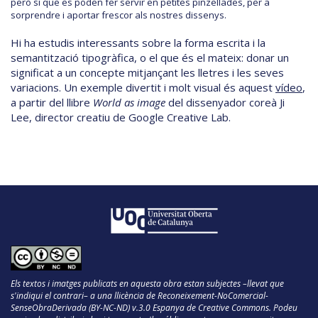
però sí que es poden fer servir en petites pinzellades, per a
sorprendre i aportar frescor als nostres dissenys.
Hi ha estudis interessants sobre la forma escrita i la
semantització tipogràfica, o el que és el mateix: donar un
significat a un concepte mitjançant les lletres i les seves
variacions. Un exemple divertit i molt visual és aquest
vídeo
,
a partir del llibre
World as image
del dissenyador coreà Ji
Lee, director creatiu de Google Creative Lab.
Els textos i imatges publicats en aquesta obra estan subjectes –llevat que
s'indiqui el contrari– a una llicència de Reconeixement-NoComercial-
SenseObraDerivada (BY-NC-ND) v.3.0 Espanya de Creative Commons. Podeu