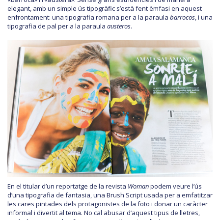
elegant, amb un simple ús tipogràfic s’està fent èmfasi en aquest
enfrontament: una tipografia romana per a la paraula
barrocos
, i una
tipografia de pal per a la paraula
austeros
.
En el titular d’un reportatge de la revista
Woman
podem veure l’ús
d’una tipografia de fantasia, una Brush Script usada per a emfatitzar
les cares pintades dels protagonistes de la foto i donar un caràcter
informal i divertit al tema. No cal abusar d’aquest tipus de lletres,