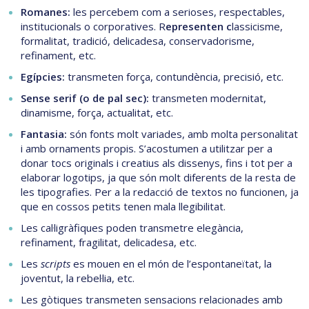
Romanes
:
les percebem com a serioses, respectables,
institucionals o corporatives. R
epresenten c
lassicisme,
formalitat, tradició, delicadesa, conservadorisme,
refinament, etc.
Egípcies
:
transmeten força, contundència, precisió, etc.
Sense serif (o de pal sec)
:
transmeten modernitat,
dinamisme, força, actualitat, etc.
Fantasia
:
són fonts molt variades, amb molta personalitat
i amb ornaments propis. S’acostumen a utilitzar per a
donar tocs originals i creatius als dissenys, fins i tot per a
elaborar logotips, ja que són molt diferents de la resta de
les tipografies. Per a la redacció de textos no funcionen, ja
que en cossos petits tenen mala llegibilitat.
Les cal·ligràfiques poden transmetre elegància,
refinament, fragilitat, delicadesa, etc.
Les
scripts
es mouen en el món de l’espontaneïtat, la
joventut, la rebel·lia, etc.
Les gòtiques transmeten sensacions relacionades amb