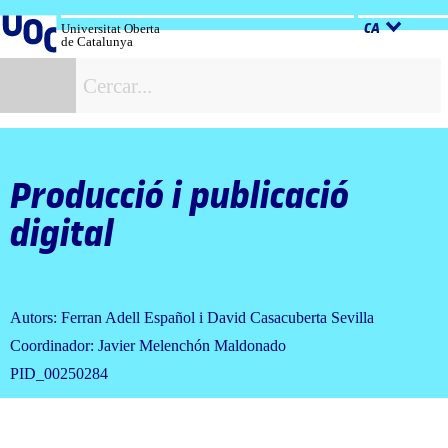
Salta
al
Universitat Oberta
CA
de Catalunya
contingut
C
Producció i publicació
digital
Autors: Ferran Adell Español i David Casacuberta Sevilla
Coordinador: Javier Melenchón Maldonado
PID_00250284