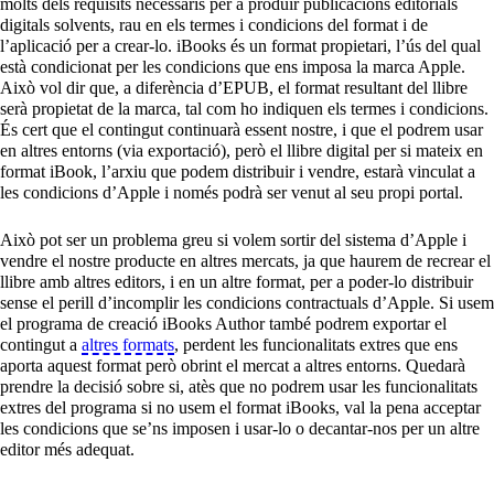
molts dels requisits necessaris per a produir publicacions editorials
digitals solvents, rau en els termes i condicions del format i de
l’aplicació per a crear-lo. iBooks és un format propietari, l’ús del qual
està condicionat per les condicions que ens imposa la marca Apple.
Això vol dir que, a diferència d’EPUB, el format resultant del llibre
serà propietat de la marca, tal com ho indiquen els termes i condicions.
És cert que el contingut continuarà essent nostre, i que el podrem usar
en altres entorns (via exportació), però el llibre digital per si mateix en
format iBook, l’arxiu que podem distribuir i vendre, estarà vinculat a
les condicions d’Apple i només podrà ser venut al seu propi portal.
Això pot ser un problema greu si volem sortir del sistema d’Apple i
vendre el nostre producte en altres mercats, ja que haurem de recrear el
llibre amb altres editors, i en un altre format, per a poder-lo distribuir
sense el perill d’incomplir les condicions contractuals d’Apple. Si usem
el programa de creació iBooks Author també podrem exportar el
contingut a
altres formats
, perdent les funcionalitats extres que ens
aporta aquest format però obrint el mercat a altres entorns. Quedarà
prendre la decisió sobre si, atès que no podrem usar les funcionalitats
extres del programa si no usem el format iBooks, val la pena acceptar
les condicions que se’ns imposen i usar-lo o decantar-nos per un altre
editor més adequat.