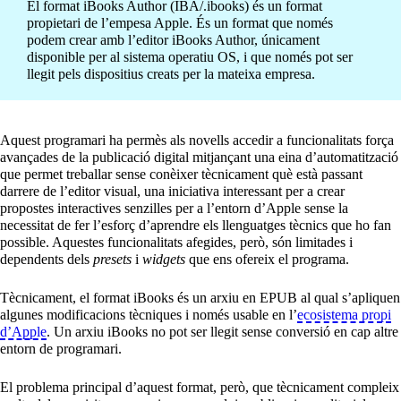
El format iBooks Author (IBA/.ibooks) és un format
propietari de l’empesa Apple. És un format que només
podem crear amb l’editor iBooks Author, únicament
disponible per al sistema operatiu OS, i que només pot ser
llegit pels dispositius creats per la mateixa empresa.
Aquest programari ha permès als novells accedir a funcionalitats força
avançades de la publicació digital mitjançant una eina d’automatització
que permet treballar sense conèixer tècnicament què està passant
darrere de l’editor visual, una iniciativa interessant per a crear
propostes interactives senzilles per a l’entorn d’Apple sense la
necessitat de fer l’esforç d’aprendre els llenguatges tècnics que ho fan
possible. Aquestes funcionalitats afegides, però, són limitades i
dependents dels
presets
i
widgets
que ens ofereix el programa.
Tècnicament, el format iBooks és un arxiu en EPUB al qual s’apliquen
algunes modificacions tècniques i només usable en l’
ecosistema propi
d’Apple
. Un arxiu iBooks no pot ser llegit sense conversió en cap altre
entorn de programari.
El problema principal d’aquest format, però, que tècnicament compleix