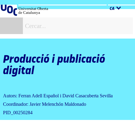
Salta
al
Universitat Oberta
CA
de Catalunya
contingut
C
Producció i publicació
digital
Autors: Ferran Adell Español i David Casacuberta Sevilla
Coordinador: Javier Melenchón Maldonado
PID_00250284