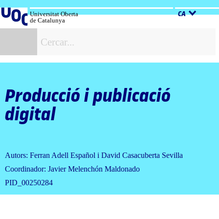
Salta
al
Universitat Oberta
CA
de Catalunya
contingut
C
Producció i publicació
digital
Autors: Ferran Adell Español i David Casacuberta Sevilla
Coordinador: Javier Melenchón Maldonado
PID_00250284