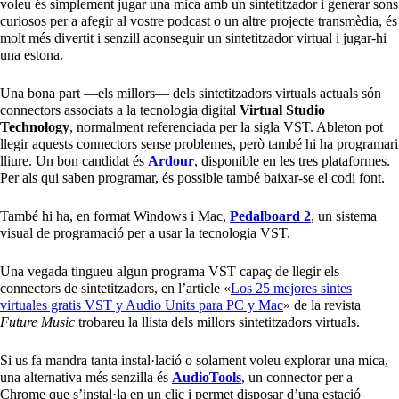
voleu és simplement jugar una mica amb un sintetitzador i generar sons
curiosos per a afegir al vostre podcast o un altre projecte transmèdia, és
molt més divertit i senzill aconseguir un sintetitzador virtual i jugar-hi
una estona.
Una bona part —els millors— dels sintetitzadors virtuals actuals són
connectors associats a la tecnologia digital
Virtual Studio
Technology
, normalment referenciada per la sigla VST. Ableton pot
llegir aquests connectors sense problemes, però també hi ha programari
lliure. Un bon candidat és
Ardour
, disponible en les tres plataformes.
Per als qui saben programar, és possible també baixar-se el codi font.
També hi ha, en format Windows i Mac,
Pedalboard 2
, un sistema
visual de programació per a usar la tecnologia VST.
Una vegada tingueu algun programa VST capaç de llegir els
connectors de sintetitzadors, en l’article «
Los 25 mejores sintes
virtuales gratis VST y Audio Units para PC y Mac
» de la revista
Future Music
trobareu la llista dels millors sintetitzadors virtuals.
Si us fa mandra tanta instal·lació o solament voleu explorar una mica,
una alternativa més senzilla és
AudioTools
, un connector per a
Chrome que s’instal·la en un clic i permet disposar d’una estació