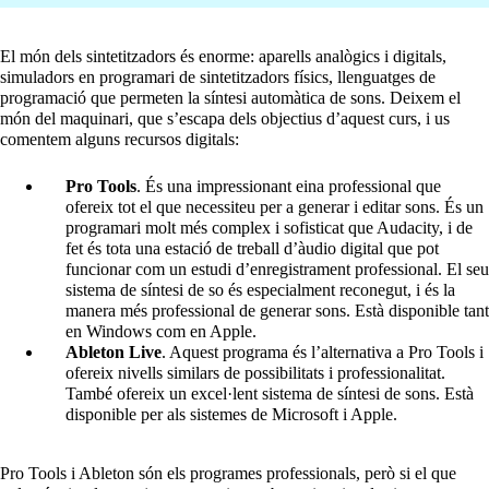
El món dels sintetitzadors és enorme: aparells analògics i digitals,
simuladors en programari de sintetitzadors físics, llenguatges de
programació que permeten la síntesi automàtica de sons. Deixem el
món del maquinari, que s’escapa dels objectius d’aquest curs, i us
comentem alguns recursos digitals:
Pro Tools
. És una impressionant eina professional que
ofereix tot el que necessiteu per a generar i editar sons. És un
programari molt més complex i sofisticat que Audacity, i de
fet és tota una estació de treball d’àudio digital que pot
funcionar com un estudi d’enregistrament professional. El seu
sistema de síntesi de so és especialment reconegut, i és la
manera més professional de generar sons. Està disponible tant
en Windows com en Apple.
Ableton Live
. Aquest programa és l’alternativa a Pro Tools i
ofereix nivells similars de possibilitats i professionalitat.
També ofereix un excel·lent sistema de síntesi de sons. Està
disponible per als sistemes de Microsoft i Apple.
Pro Tools i Ableton són els programes professionals, però si el que