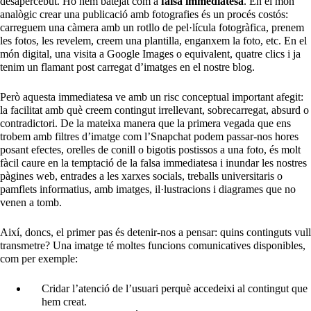
desapercebut. Ho hem batejat com a
falsa immediatesa
. En el món
analògic crear una publicació amb fotografies és un procés costós:
carreguem una càmera amb un rotllo de pel·lícula fotogràfica, prenem
les fotos, les revelem, creem una plantilla, enganxem la foto, etc. En el
món digital, una visita a Google Images o equivalent, quatre clics i ja
tenim un flamant post carregat d’imatges en el nostre blog.
Però aquesta immediatesa ve amb un risc conceptual important afegit:
la facilitat amb què creem contingut irrellevant, sobrecarregat, absurd o
contradictori. De la mateixa manera que la primera vegada que ens
trobem amb filtres d’imatge com l’Snapchat podem passar-nos hores
posant efectes, orelles de conill o bigotis postissos a una foto, és molt
fàcil caure en la temptació de la falsa immediatesa i inundar les nostres
pàgines web, entrades a les xarxes socials, treballs universitaris o
pamflets informatius, amb imatges, il·lustracions i diagrames que no
venen a tomb.
Així, doncs, el primer pas és detenir-nos a pensar: quins continguts vull
transmetre? Una imatge té moltes funcions comunicatives disponibles,
com per exemple:
Cridar l’atenció de l’usuari perquè accedeixi al contingut que
hem creat.