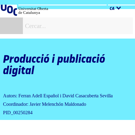
Salta
al
Universitat Oberta
CA
de Catalunya
contingut
C
Producció i publicació
digital
Autors: Ferran Adell Español i David Casacuberta Sevilla
Coordinador: Javier Melenchón Maldonado
PID_00250284