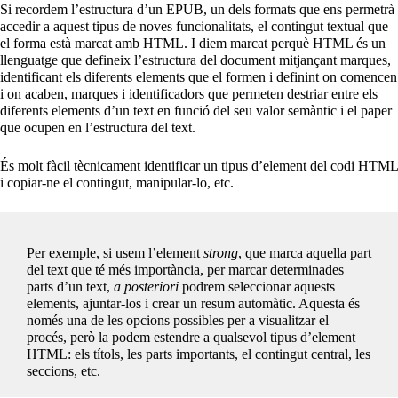
Si recordem l’estructura d’un EPUB, un dels formats que ens permetrà
accedir a aquest tipus de noves funcionalitats, el contingut textual que
el forma està marcat amb HTML. I diem marcat perquè HTML és un
llenguatge que defineix l’estructura del document mitjançant marques,
identificant els diferents elements que el formen i definint on comencen
i on acaben, marques i identificadors que permeten destriar entre els
diferents elements d’un text en funció del seu valor semàntic i el paper
que ocupen en l’estructura del text.
És molt fàcil tècnicament identificar un tipus d’element del codi HTML
i copiar-ne el contingut, manipular-lo, etc.
Per exemple, si usem l’element
strong
, que marca aquella part
del text que té més importància, per marcar determinades
parts d’un text,
a posteriori
podrem seleccionar aquests
elements, ajuntar-los i crear un resum automàtic. Aquesta és
només una de les opcions possibles per a visualitzar el
procés, però la podem estendre a qualsevol tipus d’element
HTML: els títols, les parts importants, el contingut central, les
seccions, etc.