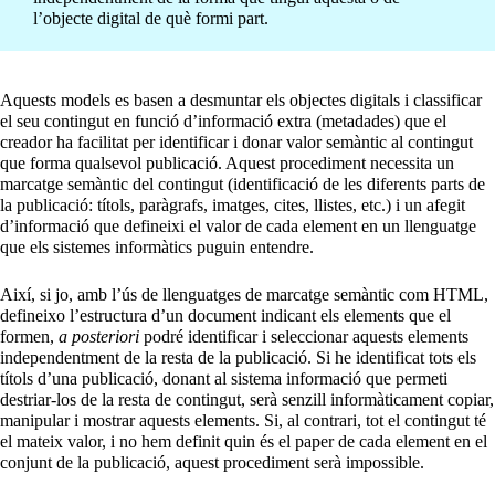
l’objecte digital de què formi part.
Aquests models es basen a desmuntar els objectes digitals i classificar
el seu contingut en funció d’informació extra (metadades) que el
creador ha facilitat per identificar i donar valor semàntic al contingut
que forma qualsevol publicació. Aquest procediment necessita un
marcatge semàntic del contingut (identificació de les diferents parts de
la publicació: títols, paràgrafs, imatges, cites, llistes, etc.) i un afegit
d’informació que defineixi el valor de cada element en un llenguatge
que els sistemes informàtics puguin entendre.
Així, si jo, amb l’ús de llenguatges de marcatge semàntic com HTML,
defineixo l’estructura d’un document indicant els elements que el
formen,
a posteriori
podré identificar i seleccionar aquests elements
independentment de la resta de la publicació. Si he identificat tots els
títols d’una publicació, donant al sistema informació que permeti
destriar-los de la resta de contingut, serà senzill informàticament copiar,
manipular i mostrar aquests elements. Si, al contrari, tot el contingut té
el mateix valor, i no hem definit quin és el paper de cada element en el
conjunt de la publicació, aquest procediment serà impossible.