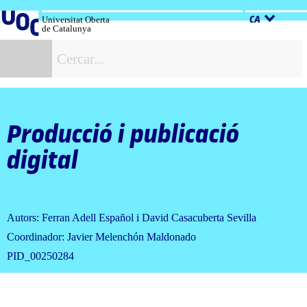
Salta
al
Universitat Oberta
CA
de Catalunya
contingut
C
Producció i publicació
digital
Autors: Ferran Adell Español i David Casacuberta Sevilla
Coordinador: Javier Melenchón Maldonado
PID_00250284