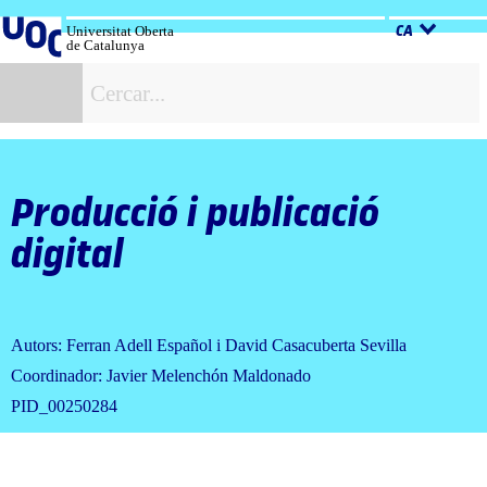
Salta
al
Universitat Oberta
CA
de Catalunya
contingut
C
Producció i publicació
digital
Autors: Ferran Adell Español i David Casacuberta Sevilla
Coordinador: Javier Melenchón Maldonado
PID_00250284