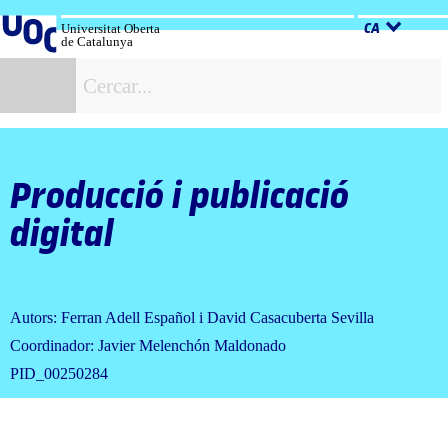
Salta
al
Universitat Oberta
CA
de Catalunya
contingut
C
Producció i publicació
digital
Autors: Ferran Adell Español i David Casacuberta Sevilla
Coordinador: Javier Melenchón Maldonado
PID_00250284