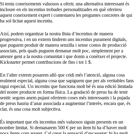
Si teniu coneixements valuosos a oferir, una alternativa interessant és
incloure en els incentius trobades personalitzades en què oferireu
aquest coneixement expert i contestareu les preguntes concretes de qui
ha sol·licitat aquest incentiu.
Així, podem organitzar la nostra llista d’incentius de manera
progressiva, i en un extrem tindrem uns incentius purament digitals,
que puguem produir de manera senzilla i sense costos de producció
associats, pels quals puguem demanar molt poc, simplement per a
atreure gent a la nostra comunitat i que donin a conèixer el projecte.
Kickstarter permet contribucions de fins i tot 1 $.
En l’altre extrem posarem allò que cridi més l’atenció, alguna cosa
realment especial, alguna cosa que sapiguem que per als veritables fans
sigui especial. Un incentiu que funciona molt bé és una edició limitada
del nostre producte en forma física. La gradació de preus ha de tenir
sentit: segons anem pujant oferirem coses més interessants i la pujada
de preus hauria d’anar associada a augmentar l’interès, encara que, és
clar, és una cosa molt subjectiva.
És important que els incentius més valuosos siguin presents en un
nombre limitat. Si demanarem 500 € per un ítem hi ha d’haver molt
pocs ítems com aquest. Cal crear la sensació d’escassetat: hi ha molt