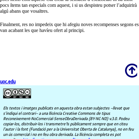
pocs ítems tan especials com aquest, i si us despisteu potser l’adquirirà
algú abans que vosaltres.
Finalment, res no impedeix que hi afegiu noves recompenses segons es
van acabant les que havíeu ofert al principi.
Scroll
uoc.edu
Els textos i imatges publicats en aquesta obra estan subjectes –llevat que
s’indiqui el contrari– a una llicència Creative Commons de tipus
Reconeixement-NoComercial-SenseObraDerivada (BY-NC-ND) v.3.0. Podeu
copiar-los, distribuir-los i transmetre'ls públicament sempre que en citeu
l’autor i la font (Fundació per a la Universitat Oberta de Catalunya), no en feu
un ús comercial i no en feu obra derivada. La llicència completa es pot