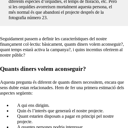
diferents espècies d’orquídies, el temps de floració, etc. Però
si les orquídies avorreixen mortalment aquesta persona, el
més normal és que abandoni el projecte després de la
fotografia número 23.
Seguidament passem a definir les característiques del nostre
finançament col·lectiu: bàsicament, quants diners volem aconseguir?,
quant temps estarà activa la campanya?, i quins incentius oferirem al
nostre públic?
Quants diners volem aconseguir?
Aquesta pregunta és diferent de quants diners necessitem, encara que
sens dubte estan relacionades. Hem de fer una primera estimació dels
aspectes següents:
A qui ens dirigim.
Quin és l’interès que generarà el nostre projecte.
Quant estarien disposats a pagar en principi pel nostre
projecte.
A quantes persones podria interessar.