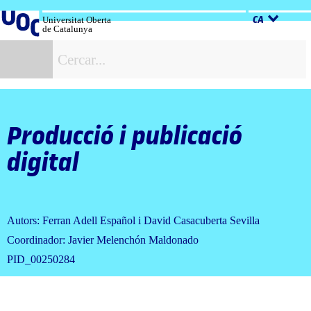
Salta
al
Universitat Oberta
CA
de Catalunya
contingut
C
Producció i publicació
digital
Autors: Ferran Adell Español i David Casacuberta Sevilla
Coordinador: Javier Melenchón Maldonado
PID_00250284