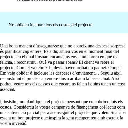
No oblideu incloure tots els costos del projecte.
Una bona manera d’assegurar-se que no apareix una despesa sorpresa
és planificar cap enrere. És a dir, situeu-vos en el moment final del
projecte, en el qual l’usuari encantat us envia un correu en què us
felicita, i reconstruïu. Què va passar abans? El client va rebre el
projecte. Com el va rebre? Li devia haver arribat un paquet. Ooops!
Em vaig oblidar d’incloure les despeses d’enviament… Seguiu així,
reconstruint el procés cap enrere fins a arribar a la fase actual. Així
podreu veure tots els passos que encara us falten i quins tenen un cost
associat.
I, insistim, no planifiqueu el projecte pensant que en cobrireu tots els
costos. Considereu la vostra campanya de finançament col·lectiu com
una subvenció parcial per a aconseguir el projecte que voleu. Si acaba
essent un bon projecte que inspira la gent recuperareu amb escreix la
vostra inversió.