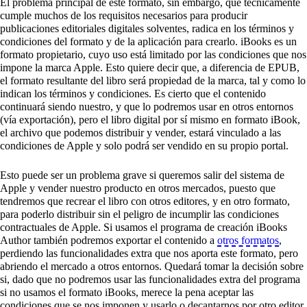
El problema principal de este formato, sin embargo, que técnicamente
cumple muchos de los requisitos necesarios para producir
publicaciones editoriales digitales solventes, radica en los términos y
condiciones del formato y de la aplicación para crearlo. iBooks es un
formato propietario, cuyo uso está limitado por las condiciones que nos
impone la marca Apple. Esto quiere decir que, a diferencia de EPUB,
el formato resultante del libro será propiedad de la marca, tal y como lo
indican los términos y condiciones. Es cierto que el contenido
continuará siendo nuestro, y que lo podremos usar en otros entornos
(vía exportación), pero el libro digital por sí mismo en formato iBook,
el archivo que podemos distribuir y vender, estará vinculado a las
condiciones de Apple y solo podrá ser vendido en su propio portal.
Esto puede ser un problema grave si queremos salir del sistema de
Apple y vender nuestro producto en otros mercados, puesto que
tendremos que recrear el libro con otros editores, y en otro formato,
para poderlo distribuir sin el peligro de incumplir las condiciones
contractuales de Apple. Si usamos el programa de creación iBooks
Author también podremos exportar el contenido a
otros formatos
,
perdiendo las funcionalidades extra que nos aporta este formato, pero
abriendo el mercado a otros entornos. Quedará tomar la decisión sobre
si, dado que no podremos usar las funcionalidades extra del programa
si no usamos el formato iBooks, merece la pena aceptar las
condiciones que se nos imponen y usarlo o decantarnos por otro editor