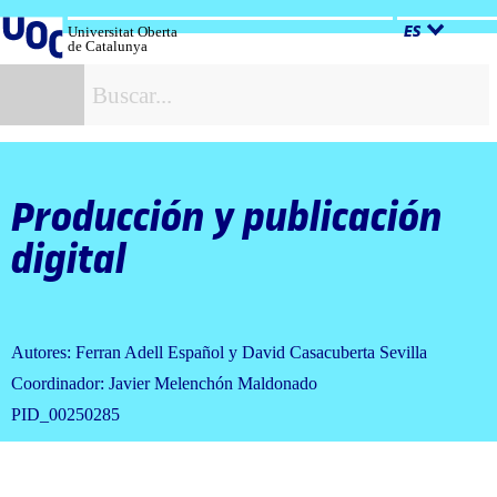
Salta
al
Universitat Oberta
ES
de Catalunya
contenido
B
Producción y publicación
digital
Autores: Ferran Adell Español y David Casacuberta Sevilla
Coordinador: Javier Melenchón Maldonado
PID_00250285