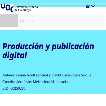
Salta
al
Universitat Oberta
ES
de Catalunya
contenido
B
Producción y publicación
digital
Autores: Ferran Adell Español y David Casacuberta Sevilla
Coordinador: Javier Melenchón Maldonado
PID_00250285