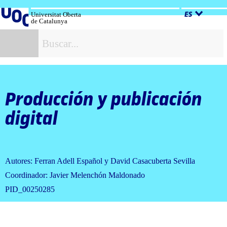
Salta
al
Universitat Oberta
ES
de Catalunya
contenido
B
Producción y publicación
digital
Autores: Ferran Adell Español y David Casacuberta Sevilla
Coordinador: Javier Melenchón Maldonado
PID_00250285