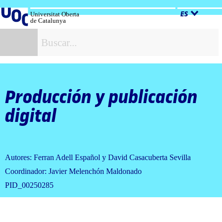
Salta
al
Universitat Oberta
ES
de Catalunya
contenido
B
Producción y publicación
digital
Autores: Ferran Adell Español y David Casacuberta Sevilla
Coordinador: Javier Melenchón Maldonado
PID_00250285