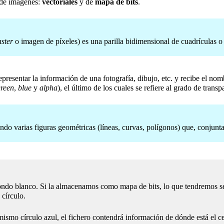
 de imágenes:
vectoriales
y de
mapa de bits
.
aster
o imagen de píxeles) es una parilla bidimensional de cuadrículas
epresentar la información de una fotografía, dibujo, etc. y recibe el no
reen
,
blue
y
alpha
), el último de los cuales se refiere al grado de transp
ndo varias figuras geométricas (líneas, curvas, polígonos) que, conjun
do blanco. Si la almacenamos como mapa de bits, lo que tendremos será
círculo.
ismo círculo azul, el fichero contendrá información de dónde está el cen