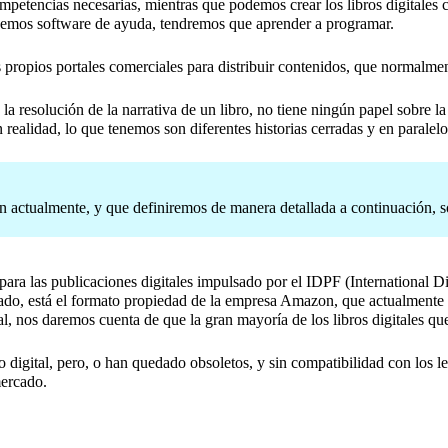
ompetencias necesarias, mientras que podemos crear los libros digitales
licemos software de ayuda, tendremos que aprender a programar.
us propios portales comerciales para distribuir contenidos, que normalme
 la resolución de la narrativa de un libro, no tiene ningún papel sobre la
 realidad, lo que tenemos son diferentes historias cerradas y en paralelo
ilizan actualmente, y que definiremos de manera detallada a continuaci
re para las publicaciones digitales impulsado por el IDPF (International
o lado, está el formato propiedad de la empresa Amazon, que actualment
ual, nos daremos cuenta de que la gran mayoría de los libros digitale
 digital, pero, o han quedado obsoletos, y sin compatibilidad con los lec
mercado.