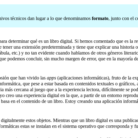
rchivos técnicos dan lugar a lo que denominamos
formato
, junto con el c
ara determinar qué es un libro digital. Si hemos comentado que es la re
 de tener una extensión predeterminada y tiene que explicar una historia o
bula, etc.) y no tan evidente cuando hablamos de otros géneros literar
ue podemos concluir, sin mucho margen de error, que en la mayoría de los
osión que han vivido las
apps
(aplicaciones informáticas), fruto de la e
nformática, que pese a estar basada en contenidos textuales o gráficos, 
cia más cercana al juego que a la experiencia lectora, difícilmente se po
 yo creo una experiencia digital en la que, a partir de un entorno reprod
 basa en el contenido de un libro. Estoy creando una aplicación informát
 digitalmente estos objetos. Mientras que un libro digital es una public
informáticas estas se instalan en el sistema operativo que corresponda y