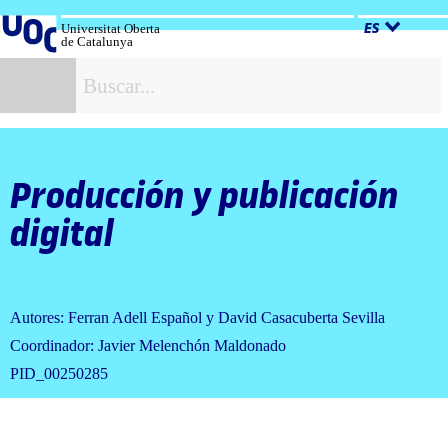
Salta
al
Universitat Oberta
ES
de Catalunya
contenido
B
Producción y publicación
digital
Autores: Ferran Adell Español y David Casacuberta Sevilla
Coordinador: Javier Melenchón Maldonado
PID_00250285