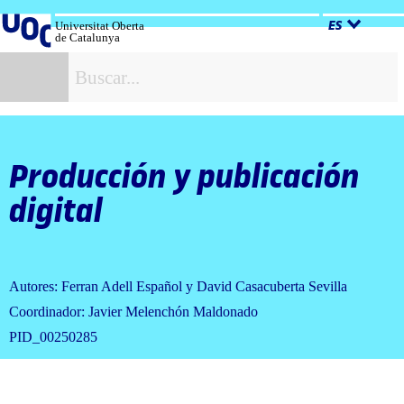
Salta
al
Universitat Oberta
ES
de Catalunya
contenido
B
Producción y publicación
digital
Autores: Ferran Adell Español y David Casacuberta Sevilla
Coordinador: Javier Melenchón Maldonado
PID_00250285