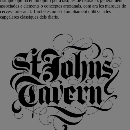
i simple òptima el fan òptim per a tasques de retolació, generalment
associades a elements o conceptes artesanals, com ara les marques de
cervesa artesanal. També és un estil àmpliament utilitzat a les
capçaleres clàssiques dels diaris.