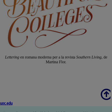
Lettering
en romana moderna per a la revista
Southern Living
, de
Martina Flor.
Scroll
uoc.edu