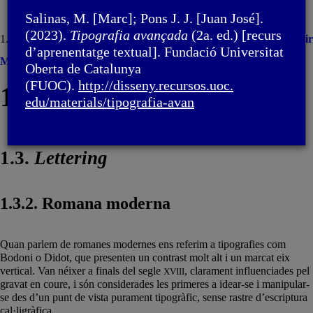
Salinas, M. [Marc]; Pons J. J. [Juan José].
(2023).
Tipografia avançada
(2a. ed.) [recurs
1. Cal·ligrafia i
lettering
/ 1.3.
Lettering
Imprimir
d’aprenentatge textual]. Fundació Universitat
Menú
Oberta de Catalunya
(FUOC).
http://disseny.recursos.uoc.
1. Cal·ligrafia i
lettering
edu/materials/tipografia-avan
1.3.
Lettering
1.3.2. Romana moderna
Quan parlem de romanes modernes ens referim a tipografies com
Bodoni o Didot, que presenten un contrast molt alt i un marcat eix
vertical. Van néixer a finals del segle
, clarament influenciades pel
XVIII
gravat en coure, i són considerades les primeres a idear-se i manipular-
se des d’un punt de vista purament tipogràfic, sense rastre d’escriptura
cal·ligràfica.