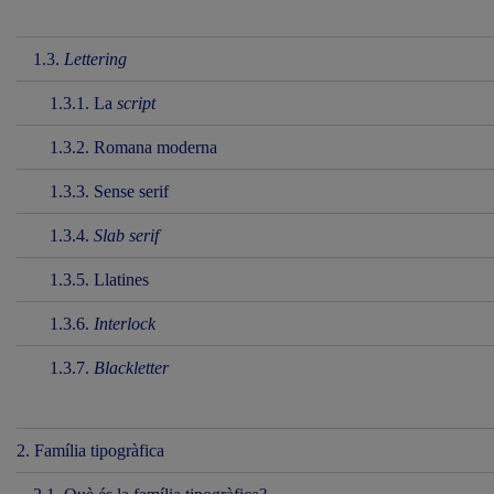
1.3.
Lettering
1.3.1. La
script
1.3.2. Romana moderna
1.3.3. Sense serif
1.3.4.
Slab serif
1.3.5. Llatines
1.3.6.
Interlock
1.3.7.
Blackletter
2. Família tipogràfica