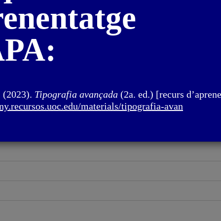
renentatge
 APA:
. (2023).
Tipografia avançada
(2a. ed.) [recurs d’apren
eny.recursos.uoc.
edu/materials/tipografia-avan