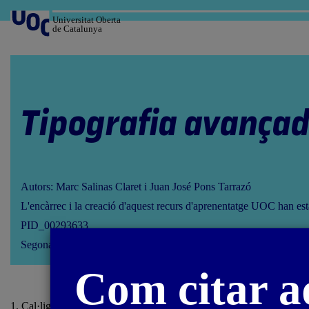
Salta
al
Universitat Oberta
de Catalunya
contingut
Tipografia avança
Autors: Marc Salinas Claret i Juan José Pons Tarrazó
L'encàrrec i la creació d'aquest recurs d'aprenentatge UOC han est
PID_00293633
Segona edició: febrer 2023
Com citar a
1. Cal·ligrafia i
lettering
/ 1.2. Cal·ligrafia