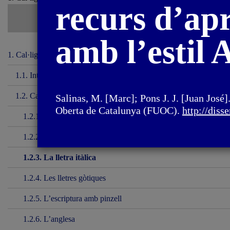
recurs d’ap
amb l’estil
1. Cal·ligrafia i
lettering
1.1. Introducció
1.2. Cal·ligrafia
Salinas, M. [Marc]; Pons J. J. [Juan José]
Oberta de Catalunya (FUOC).
http://diss
1.2.1. La capital romana
1.2.2. La minúscula carolina
1.2.3. La lletra itàlica
1.2.4. Les lletres gòtiques
1.2.5. L’escriptura amb pinzell
1.2.6. L’anglesa