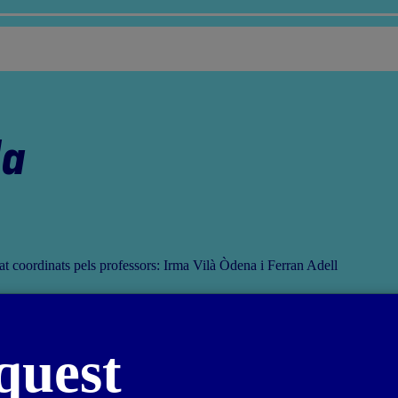
da
at coordinats pels professors: Irma Vilà Òdena i Ferran Adell
quest