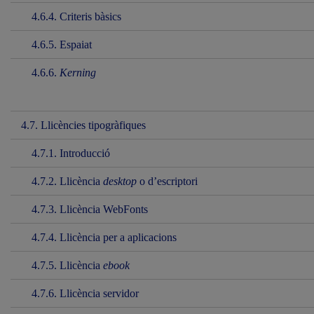
4.6.4. Criteris bàsics
4.6.5. Espaiat
4.6.6.
Kerning
4.7. Llicències tipogràfiques
4.7.1. Introducció
4.7.2. Llicència
desktop
o d’escriptori
4.7.3. Llicència WebFonts
4.7.4. Llicència per a aplicacions
4.7.5. Llicència
ebook
4.7.6. Llicència servidor