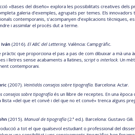
ecció «Bases del diseño» explora les possibilitats creatives dels p
ompleta galeria d’exemples, agrupats per temes. Els innovadors t
ionals contemporanis, s’acompanyen d’explicacions tècniques, es
dre i assimilar el procés dut a terme.
 Iván
(2016).
El ABC del Lettering
. València: Campgràfic.
re pràctic que proporciona el pas a pas de com dibuixar a mà una à
s i lletres sense acabaments a llatines,
script
o
interlock
. Un mèt
ment contemporani.
nric
(2007).
Veintidós consejos sobre tipografía
. Barcelona: Actar.
s consejos sobre tipografía
és un llibre de receptes. En una època d
llista «del que et convé i del que no et convé» trenca alguns preju
ohn
(2015).
Manual de tipografía
(2.ª ed.). Barcelona: Gustavo Gili.
roducció a tot el que qualsevol estudiant o professional del disse
lupar una sensibilitat i uns coneixements tipogràfics ben foname