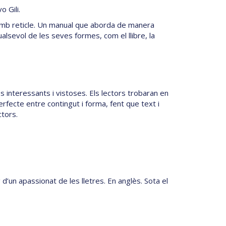
o Gili.
 amb reticle. Un manual que aborda de manera
alsevol de les seves formes, com el llibre, la
interessants i vistoses. Els lectors trobaran en
erfecte entre contingut i forma, fent que text i
ctors.
d’un apassionat de les lletres. En anglès. Sota el