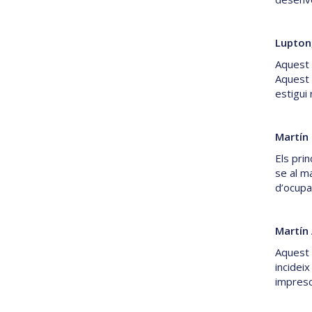
Lupton,
Aquest n
Aquest l
estigui 
Martín
Els prin
se al m
d’ocupac
Martín 
Aquest 
incidei
impresc