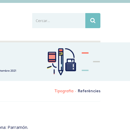
Cercar...
Busca
etembre 2021
Tipografia
·
Referències
ona: Parramón.