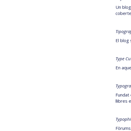
Un blog 
coberte
Tipograf
El blog
Type Cu
En aques
Typogra
Fundat 
llibres 
Typophi
Fòrums,