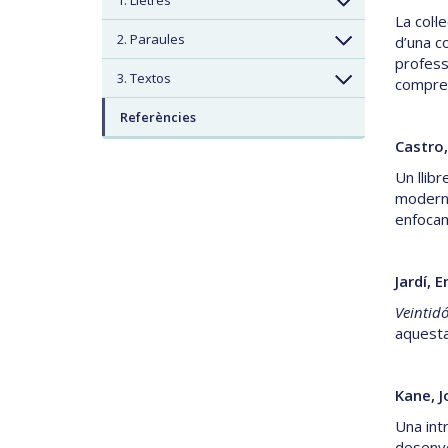
1. Lletres
La col·l
2. Paraules
d’una c
profess
3. Textos
compren
Referències
Castro,
Un llib
moderne
enfoca
Jardí, E
Veintidó
aquesta 
Kane, J
Una int
desenvo