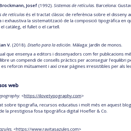
-Brockmann, Josef
(1992).
Sistemas de retículas
. Barcelona: Gustav
 de retículas
és el tractat clàssic de referència sobre el disseny
 i exhaustiva la sistematització de la composició tipogràfica en qu
el catàleg, el fullet o el cartell.
Jan V.
(2018).
Diseño para la edición
. Màlaga: Jardín de monos.
al que ensenya a editors i dissenyadors com fer publicacions més 
libre un compendi de consells pràctics per aconseguir l’equilibri p
es reforcin mútuament i així crear pàgines irresistibles per als le
sos web
Typography
. <
https://ilovetypography.com
>
tat sobre tipografia, recursos educatius i molt més en aquest blog 
e la prestigiosa fosa tipogràfica digital Hoefler & Co.
azules
. <
https://www.rayitasazules.com
>