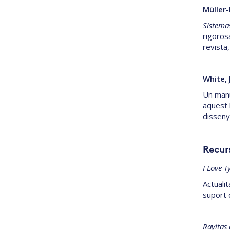
Müller
Sistemas
rigorosa
revista, 
White, 
Un manu
aquest l
disseny 
Recur
I Love 
Actuali
suport d
Rayitas 