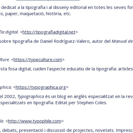
dedicat a la tipografia i al disseny editorial en totes les seves f
s, paper, maquetació, història, etc.
ía digital
. <
http://tipografiadigital.net
>
 sobre tipografia de Daniel Rodríguez-Valero, autor del
Manual de 
lture
. <
https://typeculture.com
>
ta fosa digital, cuiden l’aspecte educatiu de la tipografia: articl
phica
. <
https://typographica.org
>
el 2002,
Typographica
és un blog en anglès especialitzat en la revi
especialitzats en tipografia. Editat per Stephen Coles.
le
. <
http://www.typophile.com
>
 debats, presentació i discussió de projectes, novetats. Impresci