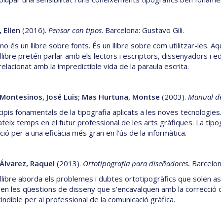
 Ellen
(2016).
Pensar con tipos
. Barcelona: Gustavo Gili.
o és un llibre sobre fonts. És un llibre sobre com utilitzar-les. Aq
libre pretén parlar amb els lectors i escriptors, dissenyadors i ed
relacionat amb la impredictible vida de la paraula escrita.
 Montesinos, José Luis; Mas Hurtuna, Montse
(2003).
Manual de
cipis fonamentals de la tipografia aplicats a les noves tecnologies
ateix temps en el futur professional de les arts gràfiques. La tipo
ió per a una eficàcia més gran en l’ús de la informàtica.
Álvarez, Raquel
(2013).
Ortotipografía para diseñadores
.
Barcelon
llibre aborda els problemes i dubtes ortotipogràfics que solen as
x en les qüestions de disseny que s’encavalquen amb la correcció 
indible per al professional de la comunicació gràfica.