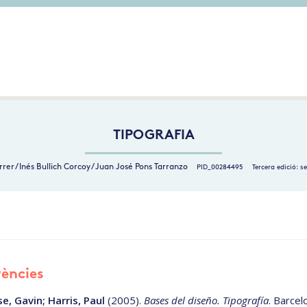
TIPOGRAFIA
rrer / Inés Bullich Corcoy / Juan José Pons Tarranzo
PID_00284495
Tercera edició: s
ències
, Gavin; Harris, Paul
(2005).
Bases del diseño.
Tipografía
. Barcel