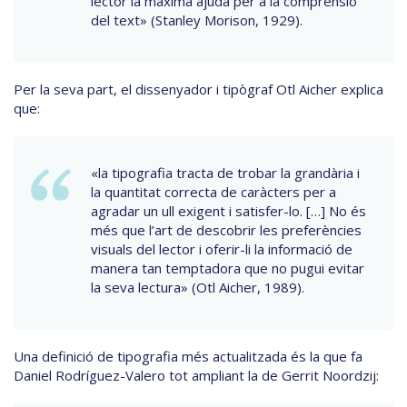
lector la màxima ajuda per a la comprensió
del text» (Stanley Morison, 1929).
Per la seva part, el dissenyador i tipògraf Otl Aicher explica
que:
«la tipografia tracta de trobar la grandària i
la quantitat correcta de caràcters per a
agradar un ull exigent i satisfer-lo. […] No és
més que l’art de descobrir les preferències
visuals del lector i oferir-li la informació de
manera tan temptadora que no pugui evitar
la seva lectura» (Otl Aicher, 1989).
Una definició de tipografia més actualitzada és la que fa
Daniel Rodríguez-Valero tot ampliant la de Gerrit Noordzij: