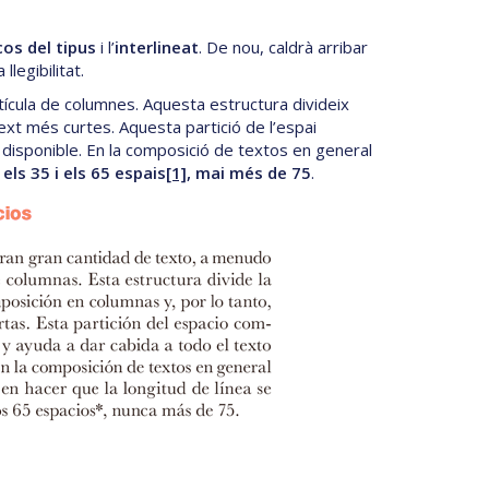
cos del tipus
i l’
interlineat
. De nou, caldrà arribar
legibilitat.
tícula de columnes. Aquesta estructura divideix
text més curtes. Aquesta partició de l’espai
ai disponible. En la composició de textos en general
els 35 i els 65 espais
[1]
, mai més de 75
.