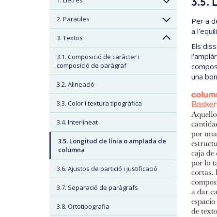
1. Lletres
3.5. 
2. Paraules
Per a de
a l’equi
3. Textos
Els dis
l’amplàr
3.1. Composició de caràcter i
composició de paràgraf
composit
una bona
3.2. Alineació
3.3. Color i textura tipogràfica
3.4. Interlineat
3.5. Longitud de línia o amplada de
columna
3.6. Ajustos de partició i justificació
3.7. Separació de paràgrafs
3.8. Ortotipografia