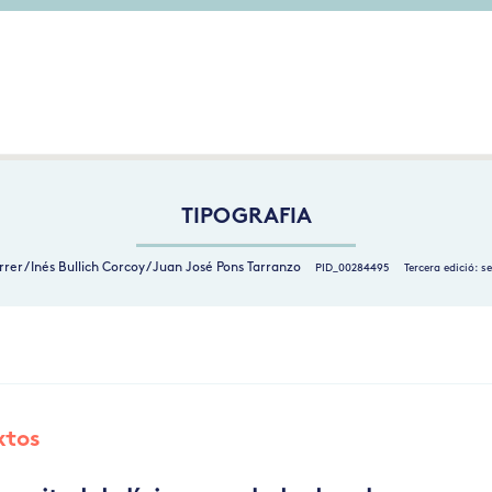
TIPOGRAFIA
rrer / Inés Bullich Corcoy / Juan José Pons Tarranzo
PID_00284495
Tercera edició: s
xtos