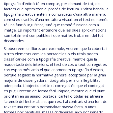
tipografia d’edició té en compte, per damunt de tot, els
factors que optimitzen el procés de lectura. D’altra banda, la
tipografia creativa entén la comunicació d’una altra manera,
com si es tractés d’una metàfora visual, on el text no només
té una funció lingüística, sinó que també funciona com a
imatge. És important entendre que les dues aproximacions
són totalment compatibles i que mai les trobarem del tot
dissociades.
Si observem un llibre, per exemple, veurem que la coberta i
altres elements com les portadelles o els títols poden
classificar-se com a tipografia creativa, mentre que la
maquetació dels interiors, el text de cos o text corregut es
correspon més amb el que anomenem tipografia d’edició,
perquè segueix la normativa general acceptada per la gran
majoria de dissenyadors i tipògrafs per a una llegibilitat
adequada. L’objectiu del text corregut és que el contingut
es pugui retenir de forma fàcil i ràpida, mentre que el punt
prioritari en un anunci, portada, cartell o titular és atreure
l’atenció del lector abans que res. I al contrari: si una font de
text té una entitat o personalitat massa forta, o unes
formes poc habituals, massa cridaneres, això pot impedir