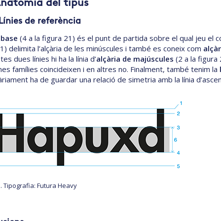
Anatomia del tipus
 Línies de referència
a base
(4 a la figura 21) és el punt de partida sobre el qual jeu el c
21) delimita l’alçària de les minúscules i també es coneix com
alçàr
es dues línies hi ha la línia d’
alçària de majúscules
(2 a la figura 
nes famílies coincideixen i en altres no. Finalment, també tenim la
riament ha de guardar una relació de simetria amb la línia d’asce
1. Tipografia: Futura Heavy