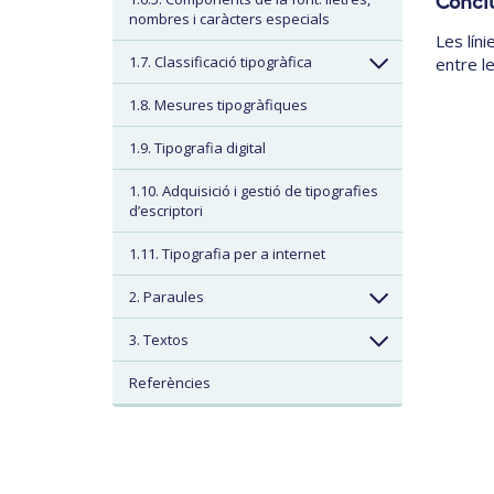
Concl
nombres i caràcters especials
Les lín
1.7. Classificació tipogràfica
entre le
1.8. Mesures tipogràfiques
1.9. Tipografia digital
1.10. Adquisició i gestió de tipografies
d’escriptori
1.11. Tipografia per a internet
2. Paraules
3. Textos
Referències