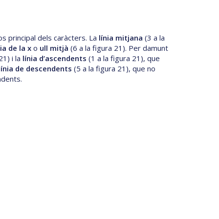
os principal dels caràcters. La
línia mitjana
(3 a la
ia de la x
o
ull mitjà
(6 a la figura 21). Per damunt
21) i la
línia d’ascendents
(1 a la figura 21), que
línia de descendents
(5 a la figura 21), que no
ndents.