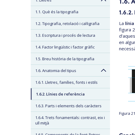
1. Lletres
1.6. 
1.1. Què és la tipografia
1.6.2.
La
líni
1.2. Tipografia, retolació i cal·ligrafia
figura 
1.3. Escriptura i procés de lectura
d’aquest
en algu
1.4. Factor lingüístic i factor gràfic
necessà
1.5. Breu història de la tipografia
1.6. Anatomia del tipus
1.6.1. Lletres, famílies, fonts i estils
1.6.2. Línies de referència
1.6.3. Parts i elements dels caràcters
Figura 2
1.6.4. Trets fonamentals: contrast, eix i
ull mitjà
1.6.5. Components de la font: lletres,