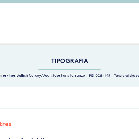
TIPOGRAFIA
rrer / Inés Bullich Corcoy / Juan José Pons Tarranzo
PID_00284495
Tercera edició: s
etres