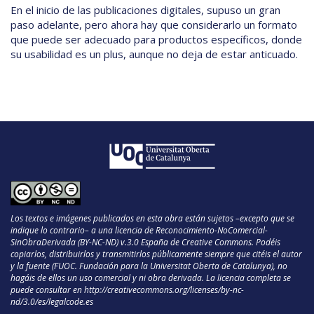
En el inicio de las publicaciones digitales, supuso un gran
paso adelante, pero ahora hay que considerarlo un formato
que puede ser adecuado para productos específicos, donde
su usabilidad es un plus, aunque no deja de estar anticuado.
Los textos e imágenes publicados en esta obra están sujetos –excepto que se
indique lo contrario– a una licencia de Reconocimiento-NoComercial-
SinObraDerivada (BY-NC-ND) v.3.0 España de Creative Commons. Podéis
copiarlos, distribuirlos y transmitirlos públicamente siempre que citéis el autor
y la fuente (FUOC. Fundación para la Universitat Oberta de Catalunya), no
hagáis de ellos un uso comercial y ni obra derivada. La licencia completa se
puede consultar en
http://creativecommons.org/licenses/by-nc-
nd/3.0/es/legalcode.es