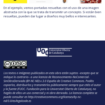
En el ejemplo, vemos portadas resueltas con el uso de una imagen
abstracta con la que se trata de transmitir un concepto. Si están bien
resueltas, pueden dar lugar a diseños muy bellos e interesantes.
Los textos e imágenes publicados en esta obra están sujetos –excepto que se
indique lo contrario– a una licencia de Reconocimiento-NoComercial-
SinObraDerivada (BY-NC-ND) v.3.0 España de Creative Commons. Podéis
copiarlos, distribuirlos y transmitirlos públicamente siempre que citéis el autor
y la fuente (FUOC. Fundación para la Universitat Oberta de Catalunya), no
hagáis de ellos un uso comercial y ni obra derivada. La licencia completa se
puede consultar en
http://creativecommons.org/licenses/by-nc-
nd/3.0/es/legalcode.es