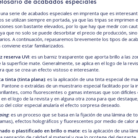
Glosario de acabados especiales
 una serie de acabados especiales en imprenta que es interesant
s se utilizan siempre en portada, ya que las tripas se imprimen 
ciones son bastante elevados, por lo que hay que medir con caut
 ya que no solo se puede desorbitar el precio de producción, si
arios. A continuación, repasaremos brevemente los tipos de acab
 conviene estar familiarizados.
z reserva UVI
: es un barniz trasparente que aporta brillo a las 
 la superficie mate. Generalmente, se aplica en el logo de la revi
a que se crea un efecto vistoso e interesante.
a tinta (tinta plana)
: es la aplicación de una tinta especial de 
s Pantone o extraídas de un muestrario especial facilitado por la
rillantes, como fluorescentes o gamas intensas que son difícile
a en el logo de la revista y en alguna otra zona para que destaqu
o del color especial anularía el efecto sorpresa deseado.
ping
: es un proceso que se basa en la fijación de una lámina de t
amas), efectos holográficos y fluorescentes por medio de calor a
ado o plastificado en brillo o mate
: es la aplicación de una lá
a sensación de calidad al material y que lo protege del desgast