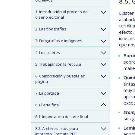
Objetivos
8.5. 
1. Introducción al proceso de
Existen
diseño editorial
acabado
termina
2. Las tipografías
efecto,
inneces
3. Fotografías e imágenes
que nos
4. Los colores
Barni
sobre
5. Trabajar con la retícula
maner
6. Composición y puesta en
Quint
página
tinta
muy b
7. La portada
aplic
exces
8. El arte final
Stam
8.1. Importancia del arte final
sus g
Lamin
8.2. Archivos listos para
imprenta. Formato PDF
aport