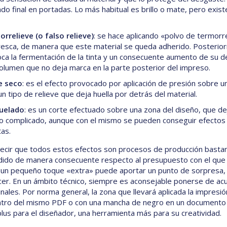
do final en portadas. Lo más habitual es brillo o mate, pero exi
orrelieve
(o falso relieve)
: se hace aplicando «polvo de termorre
resca, de manera que este material se queda adherido. Posteriorm
ca la fermentación de la tinta y un consecuente aumento de su den
olumen que no deja marca en la parte posterior del impreso.
e seco
: es el efecto provocado por aplicación de presión sobre u
un tipo de relieve que deja huella por detrás del material.
uelado
: es un corte efectuado sobre una zona del diseño, que dej
o complicado, aunque con el mismo se pueden conseguir efectos
tas.
ecir que todos estos efectos son procesos de producción bastan
ido de manera consecuente respecto al presupuesto con el que 
un pequeño toque «extra» puede aportar un punto de sorpresa, d
er. En un ámbito técnico, siempre es aconsejable ponerse de ac
ginales. Por norma general, la zona que llevará aplicada la impres
tro del mismo PDF o con una mancha de negro en un documento p
plus para el diseñador, una herramienta más para su creatividad.