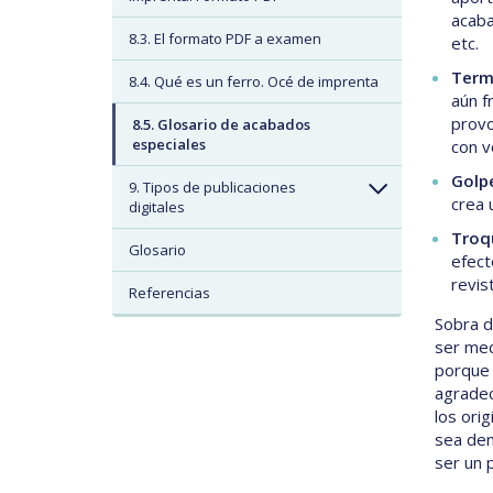
acaba
8.3. El formato PDF a examen
etc.
Term
8.4. Qué es un ferro. Océ de imprenta
aún f
provo
8.5. Glosario de acabados
especiales
con v
Golp
9. Tipos de publicaciones
crea 
digitales
Troq
Glosario
efect
revis
Referencias
Sobra d
ser med
porque 
agradec
los ori
sea den
ser un 