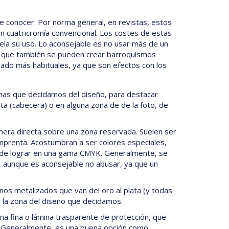
e conocer. Por norma general, en revistas, estos
en cuatricromía convencional. Los costes de estas
ela su uso. Lo aconsejable es no usar más de un
no que también se pueden crear barroquismos
ado más habituales, ya que son efectos con los
zonas que decidamos del diseño, para destacar
sta (cabecera) o en alguna zona de de la foto, de
manera directa sobre una zona reservada. Suelen ser
 imprenta. Acostumbran a ser colores especiales,
s de lograr en una gama CMYK. Generalmente, se
e, aunque es aconsejable no abusar, ya que un
onos metalizados que van del oro al plata (y todas
 la zona del diseño que decidamos.
mina fina o lámina trasparente de protección, que
e. Generalmente, es una buena opción como