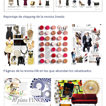
Reportaje de
shopping
de la revista
Smoda
.
Páginas de la revista
Elle
en las que abundan los silueteados.