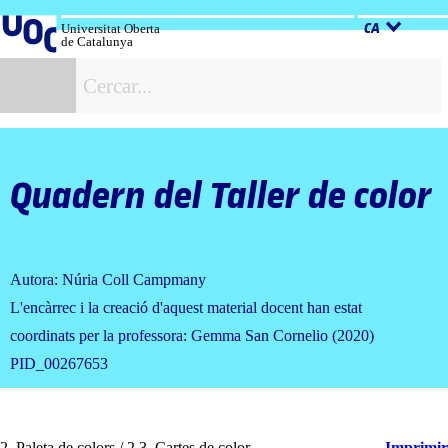
Salta
al
Universitat Oberta
CA
de Catalunya
contingut
C
Quadern del Taller de color
Autora: Núria Coll Campmany
L'encàrrec i la creació d'aquest material docent han estat
coordinats per la professora: Gemma San Cornelio (2020)
PID_00267653
2. Paleta de colors / 2.3. Cartes de color
Imprimir