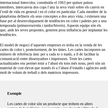
internacional Intercolor, constituïda el 1963 per quinze països
membres, intercanvia dos cops l’any la seva visió sobre els canvis en
l’estil de vida en general i en el color en particular. Cada membre de la
plataforma defineix els seus conceptes a dos anys vista, i extreuen una
base per al desenvolupament de tendències en color i paletes per a una
temporada (primavera/estiu i tardor/hivern). Aquests equips són els
que, amb les seves propostes, generen prou influència per implantar les
tendències.
El model de negoci d’aquestes empreses es troba en la venda de les
cartes de color i, posteriorment, de les tintes. Les cartes incorporen un
número de referència únic per a cada to o matís, a fi de facilitar la
comunicació entre dissenyadors i impressors. Tenir les cartes
actualitzades ens permet tenir a l’abast els tons més nous, però són un
material de cost elevat que només és a l’abast d’estudis i agències amb
molt de volum de treball o dels mateixos impressors.
Exemple
Les cartes de color són un producte que trobem en altres