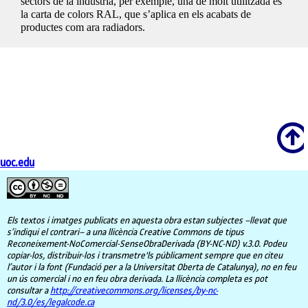
sectors de la indústria, per exemple, una de molt utilitzada és
la carta de colors RAL, que s’aplica en els acabats de
productes com ara radiadors.
Scroll
uoc.edu
Els textos i imatges publicats en aquesta obra estan subjectes –llevat que
s’indiqui el contrari– a una llicència Creative Commons de tipus
Reconeixement-NoComercial-SenseObraDerivada (BY-NC-ND) v.3.0. Podeu
copiar-los, distribuir-los i transmetre'ls públicament sempre que en citeu
l’autor i la font (Fundació per a la Universitat Oberta de Catalunya), no en feu
un ús comercial i no en feu obra derivada. La llicència completa es pot
consultar a
http://creativecommons.org/licenses/by-nc-
nd/3.0/es/legalcode.ca