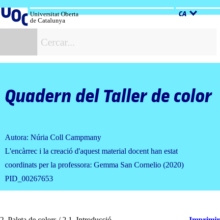
Salta
al
Universitat Oberta
CA
de Catalunya
contingut
C
Quadern del Taller de color
Autora: Núria Coll Campmany
L'encàrrec i la creació d'aquest material docent han estat
coordinats per la professora: Gemma San Cornelio (2020)
PID_00267653
2. Paleta de colors / 2.1. Introducció
Imprimir