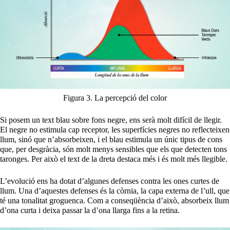
Figura 3. La percepció del color
Si posem un text blau sobre fons negre, ens serà molt difícil de llegir.
El negre no estimula cap receptor, les superfícies negres no reflecteixen
llum, sinó que n’absorbeixen, i el blau estimula un únic tipus de cons
que, per desgràcia, són molt menys sensibles que els que detecten tons
taronges. Per això el text de la dreta destaca més i és molt més llegible.
L’evolució ens ha dotat d’algunes defenses contra les ones curtes de
llum. Una d’aquestes defenses és la còrnia, la capa externa de l’ull, que
té una tonalitat groguenca. Com a conseqüència d’això, absorbeix llum
d’ona curta i deixa passar la d’ona llarga fins a la retina.