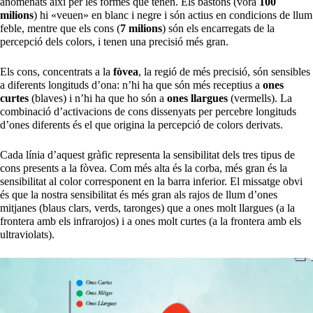
anomenats així per les formes que tenen. Els bastons (vora
100
milions
) hi «veuen» en blanc i negre i són actius en condicions de llum
feble, mentre que els cons (
7 milions
) són els encarregats de la
percepció dels colors, i tenen una precisió més gran.
Els cons, concentrats a la
fòvea
, la regió de més precisió, són sensibles
a diferents longituds d’ona: n’hi ha que són més receptius a
ones
curtes
(blaves) i n’hi ha que ho són a
ones llargues
(vermells). La
combinació d’activacions de cons dissenyats per percebre longituds
d’ones diferents és el que origina la percepció de colors derivats.
Cada línia d’aquest gràfic representa la sensibilitat dels tres tipus de
cons presents a la fòvea. Com més alta és la corba, més gran és la
sensibilitat al color corresponent en la barra inferior. El missatge obvi
és que la nostra sensibilitat és més gran als rajos de llum d’ones
mitjanes (blaus clars, verds, taronges) que a ones molt llargues (a la
frontera amb els infrarojos) i a ones molt curtes (a la frontera amb els
ultraviolats).