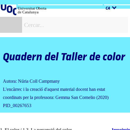
Salta
al
Universitat Oberta
CA
de Catalunya
contingut
C
Quadern del Taller de color
Autora: Núria Coll Campmany
L'encàrrec i la creació d'aquest material docent han estat
coordinats per la professora: Gemma San Cornelio (2020)
PID_00267653
1. El color / 1.3. La percepció del color
Imprimir