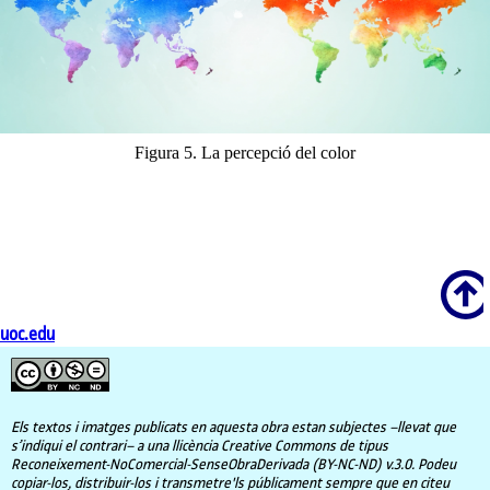
Figura 5. La percepció del color
Scroll
uoc.edu
Els textos i imatges publicats en aquesta obra estan subjectes –llevat que
s’indiqui el contrari– a una llicència Creative Commons de tipus
Reconeixement-NoComercial-SenseObraDerivada (BY-NC-ND) v.3.0. Podeu
copiar-los, distribuir-los i transmetre'ls públicament sempre que en citeu