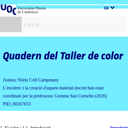
Salta
al
Universitat Oberta
CA
de Catalunya
contingut
C
Quadern del Taller de color
Autora: Núria Coll Campmany
L'encàrrec i la creació d'aquest material docent han estat
coordinats per la professora: Gemma San Cornelio (2020)
PID_00267653
1. El color / 1.1. Introducció
Imprimir