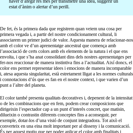
haver d’afegir res més per transmetre una idea, suggerir un
estat d’ànim o alertar d’un perill.
De fet, és la primera dada que registrem quan veiem una cosa per
primera vegada i, a partir del nostre condicionament cultural, li
associarem un primer judici de valor. Aquesta manera de relacionar-nos
amb el color ve d’un aprenentatge ancestral que comença amb
l’associació de certs colors amb els elements de la natura i el que ens
envolta, i que s’ha anat consolidant dins dels nostres aprenentatges per
fer-nos reaccionar de manera instintiva fins a l’actualitat. Així doncs, el
color ens permet representar idees i emocions de manera incomparable
i, atesa aquesta singularitat, està estretament lligat a les normes culturals
i connotacions d’ús que es fan en el nostre context, i que varien d’un
punt a l’altre del planeta.
El color també presenta qualitats decoratives i, depenent de la intensitat
o de les combinacions que en fem, podem crear composicions que
dirigeixin l’espectador cap a un punt d’interès concret, que matisin,
dilueixin o contrastin diferents conceptes fins a aconseguir, per
exemple, dotar-los d’una visió de conjunt integradora. Tot això el
converteix en una eina molt important per al disseny i la comunicació.
És per aquest motiu que per poder aplicar el color amb finalitats i