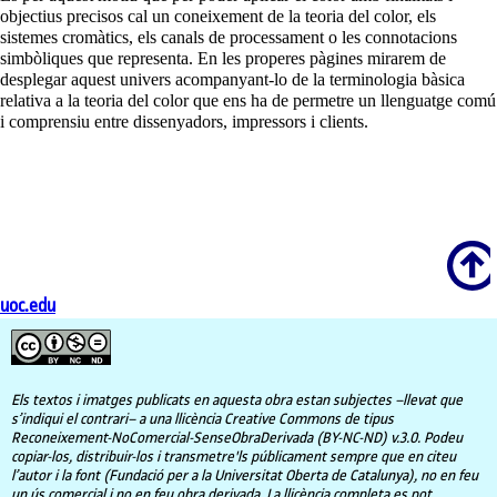
objectius precisos cal un coneixement de la teoria del color, els
sistemes cromàtics, els canals de processament o les connotacions
simbòliques que representa. En les properes pàgines mirarem de
desplegar aquest univers acompanyant-lo de la terminologia bàsica
relativa a la teoria del color que ens ha de permetre un llenguatge comú
i comprensiu entre dissenyadors, impressors i clients.
Scroll
uoc.edu
Els textos i imatges publicats en aquesta obra estan subjectes –llevat que
s’indiqui el contrari– a una llicència Creative Commons de tipus
Reconeixement-NoComercial-SenseObraDerivada (BY-NC-ND) v.3.0. Podeu
copiar-los, distribuir-los i transmetre'ls públicament sempre que en citeu
l’autor i la font (Fundació per a la Universitat Oberta de Catalunya), no en feu
un ús comercial i no en feu obra derivada. La llicència completa es pot