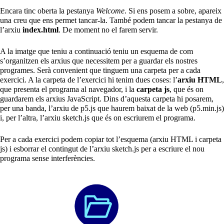
Encara tinc oberta la pestanya
Welcome
. Si ens posem a sobre, apareix
una creu que ens permet tancar-la. També podem tancar la pestanya de
l’arxiu
index.html
. De moment no el farem servir.
A la imatge que teniu a continuació teniu un esquema de com
s’organitzen els arxius que necessitem per a guardar els nostres
programes. Serà convenient que tinguem una carpeta per a cada
exercici. A la carpeta de l’exercici hi tenim dues coses: l’
arxiu HTML
,
que presenta el programa al navegador, i la
carpeta js
, que és on
guardarem els arxius JavaScript. Dins d’aquesta carpeta hi posarem,
per una banda, l’arxiu de p5.js que haurem baixat de la web (p5.min.js)
i, per l’altra, l’arxiu sketch.js que és on escriurem el programa.
Per a cada exercici podem copiar tot l’esquema (arxiu HTML i carpeta
js) i esborrar el contingut de l’arxiu sketch.js per a escriure el nou
programa sense interferències.