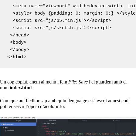
  <meta name="viewport" width=device-width, ini
  <style> body {padding: 0; margin: 0;} </style>
  <script src="js/p5.min.js"></script>

  <script src="js/sketch.js"></script>

 </head>

 <body>

 </body>

Un cop copiat, anem al menú i fem
File: Save
i el guardem amb el
nom
index.html
.
Com que ara l’editor sap amb quin llenguatge està escrit aquest codi
pot fer servir l’opció d’acolorir-lo.