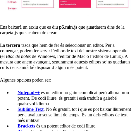
Ens baixarà un arxiu que es diu
p5.min.js
que guardarem dins de la
carpeta
js
que acabem de crear.
La
tercera
tasca que hem de fer és seleccionar un editor. Per a
començar, podem fer servir l’editor de text del nostre sistema operatiu
(el
Bloc de notes
de Windows, l’editor de Mac o l’editor de Linux). A
mesura que anem avançant, segurament aquests editors se’ns quedaran
curts i ens anirà bé disposar d’algun més potent.
Algunes opcions poden ser:
Notepad++
és un editor no gaire complicat però alhora prou
potent. De codi lliure, és gratuït i està traduït a gairebé
qualsevol idioma.
Sublime Text
. No és gratuït, tot i que es pot baixar lliurement
per a avaluar sense límit de temps. És un dels editors de text
més utilitzat.
Brackets
és un potent editor de codi lliure.