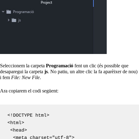
Seleccionem la carpeta
Programació
fent un clic (és possible que
desaparegui la carpeta
js
. No patiu, un altre clic la fa aparèixer de nou)
i fem
File: New File
.
Ara copiarem el codi següent:
<!DOCTYPE html>

<html>

 <head>

  <meta charset="utf-8">
