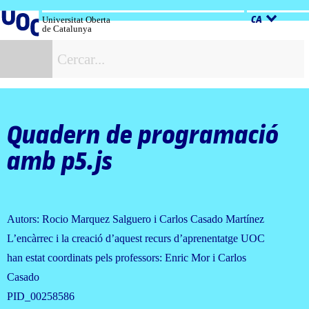
Salta
al
Universitat Oberta
CA
de Catalunya
contingut
C
Quadern de programació
amb p5.js
Autors: Rocio Marquez Salguero i Carlos Casado Martínez
L’encàrrec i la creació d’aquest recurs d’aprenentatge UOC
han estat coordinats pels professors: Enric Mor i Carlos
Casado
PID_00258586