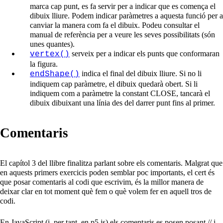
marca cap punt, es fa servir per a indicar que es comença el
dibuix lliure. Podem indicar paràmetres a aquesta funció per a
canviar la manera com fa el dibuix. Podeu consultar el
manual de referència per a veure les seves possibilitats (són
unes quantes).
serveix per a indicar els punts que conformaran
vertex()
la figura.
indica el final del dibuix lliure. Si no li
endShape()
indiquem cap paràmetre, el dibuix quedarà obert. Si li
indiquem com a paràmetre la constant CLOSE, tancarà el
dibuix dibuixant una línia des del darrer punt fins al primer.
Comentaris
El capítol 3 del llibre finalitza parlant sobre els comentaris. Malgrat que
en aquests primers exercicis poden semblar poc importants, el cert és
que posar comentaris al codi que escrivim, és la millor manera de
deixar clar en tot moment què fem o què volem fer en aquell tros de
codi.
En JavaScript (i, per tant, en p5.js) els comentaris es posen posant // i