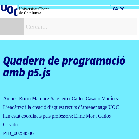
Salta
al
Universitat Oberta
CA
de Catalunya
contingut
C
Quadern de programació
amb p5.js
Autors: Rocio Marquez Salguero i Carlos Casado Martínez
L’encàrrec i la creació d’aquest recurs d’aprenentatge UOC
han estat coordinats pels professors: Enric Mor i Carlos
Casado
PID_00258586