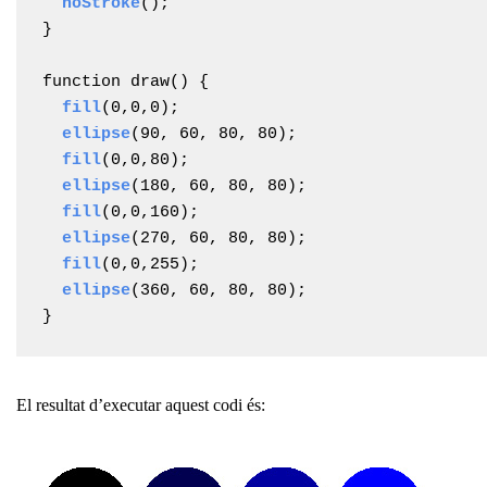
noStroke
();

}

function draw() {

fill
(0,0,0);

ellipse
(90, 60, 80, 80);

fill
(0,0,80);

ellipse
(180, 60, 80, 80);

fill
(0,0,160);

ellipse
(270, 60, 80, 80);

fill
(0,0,255);

ellipse
(360, 60, 80, 80);

}
El resultat d’executar aquest codi és: