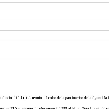
La funció
determina el color de la part interior de la figura i la
fill()
gre. El 0 correspon al color negre i el 255 al blanc. Tota la resta de c