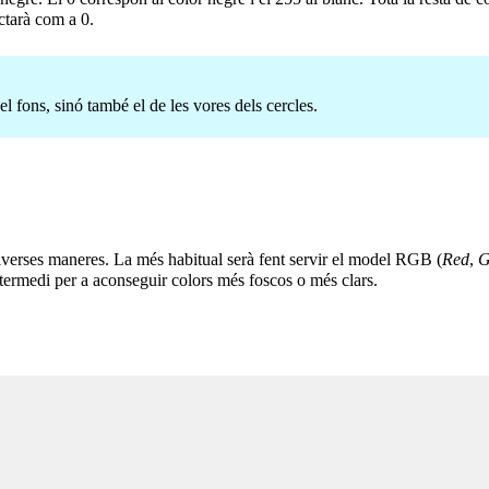
ctarà com a 0.
l fons, sinó també el de les vores dels cercles.
iverses maneres. La més habitual serà fent servir el model RGB (
Red
,
G
termedi per a aconseguir colors més foscos o més clars.