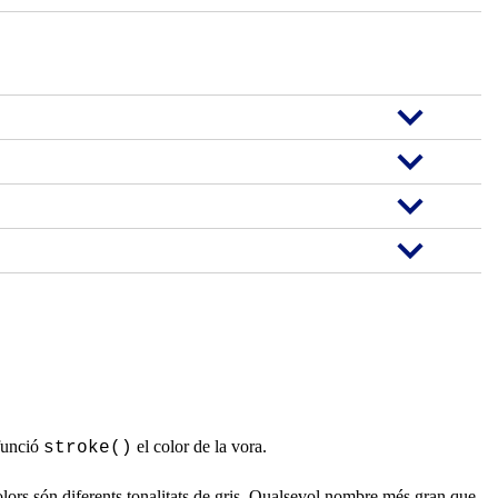
 funció
el color de la vora.
stroke()
olors són diferents tonalitats de gris. Qualsevol nombre més gran que