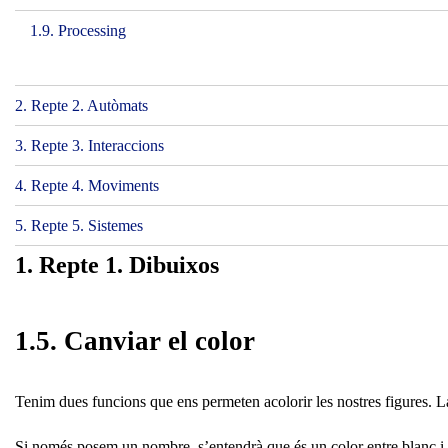
1.9. Processing
2. Repte 2. Autòmats
3. Repte 3. Interaccions
4. Repte 4. Moviments
5. Repte 5. Sistemes
1. Repte 1. Dibuixos
1.5. Canviar el color
Tenim dues funcions que ens permeten acolorir les nostres figures. 
Si només posem un nombre, s’entendrà que és un color entre blanc i ne