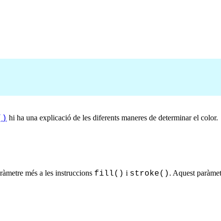
hi ha una explicació de les diferents maneres de determinar el color.
()
aràmetre més a les instruccions
i
. Aquest paràme
fill()
stroke()