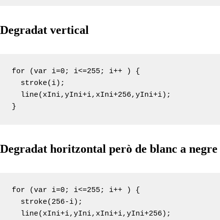
Degradat vertical
for (var i=0; i<=255; i++ ) {

  stroke(i);

  line(xIni,yIni+i,xIni+256,yIni+i);

}
Degradat horitzontal però de blanc a negre
for (var i=0; i<=255; i++ ) {

  stroke(256-i);

  line(xIni+i,yIni,xIni+i,yIni+256);
