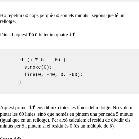
Ho repetim 60 cops perquè 60 són els minuts i segons que té un
rellotge.
Dins d’aquest
hi tenim quatre
:
for
if
    if (i % 5 == 0) {

      stroke(0);

      line(0, -40, 0, -60);

Aquest primer
ens dibuixa totes les línies del rellotge. No volem
if
pintar les 60 línies, sinó que només en pintem una per cada 5 minuts
(igual que en un rellotge). Per això calculem el residu de dividir els
minuts per 5 i pintem si el residu és 0 (és un múltiple de 5).