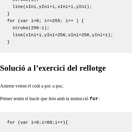
  line(xIni,yIni+i,xIni+i,yIni);

}

for (var i=0; i<=255; i++ ) {

  stroke(256-i);

  line(xIni+i,yIni+256,xIni+256,yIni+i);

}
Solució a l’exercici del rellotge
Anirem veient el codi a poc a poc.
Primer tenim el bucle que fem amb la instrucció
:
for
for (var i=0;i<60;i++){