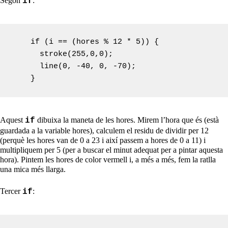
Segon
:
if
    if (i == (hores % 12 * 5)) {

      stroke(255,0,0);

      line(0, -40, 0, -70);

Aquest
dibuixa la maneta de les hores. Mirem l’hora que és (està
if
guardada a la variable hores), calculem el residu de dividir per 12
(perquè les hores van de 0 a 23 i així passem a hores de 0 a 11) i
multipliquem per 5 (per a buscar el minut adequat per a pintar aquesta
hora). Pintem les hores de color vermell i, a més a més, fem la ratlla
una mica més llarga.
Tercer
:
if