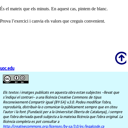
És el mateix que els minuts. En aquest cas, pintem de blanc.
Prova l’exercici i canvia els valors que creguis convenient.
Scroll
uoc.edu
Els textos i imatges publicats en aquesta obra estan subjectes –llevat que
s’indiqui el contrari– a una llicència Creative Commons de tipus
Reconeixement-Compartir igual (BY-SA) v.3.0. Podeu modificar l’obra,
reproduirla, distribuir-la o comunicar-la públicament sempre que en citeu
l’autor i la font (Fundació per a la Universitat Oberta de Catalunya), i sempre
que l’obra derivada quedi subjecta a la mateixa llicència que l’obra original. La
llicència completa es pot consultar a
http://creativecommons.org/licenses/by-sa/3.0/es/legalcode.ca