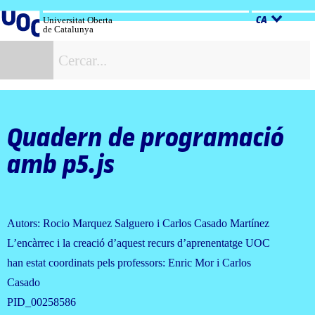
Salta
al
Universitat Oberta
CA
de Catalunya
contingut
C
Quadern de programació
amb p5.js
Autors: Rocio Marquez Salguero i Carlos Casado Martínez
L’encàrrec i la creació d’aquest recurs d’aprenentatge UOC
han estat coordinats pels professors: Enric Mor i Carlos
Casado
PID_00258586