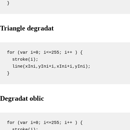
}
Triangle degradat
for (var i=0; i<=255; i++ ) {

  stroke(i);

  line(xIni,yIni+i,xIni+i,yIni);

}
Degradat oblic
for (var i=0; i<=255; i++ ) {

  stroke(i);
