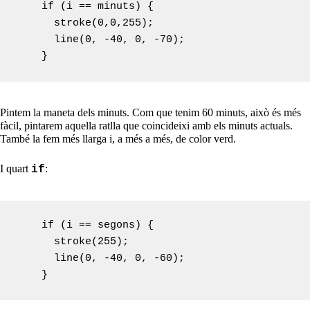
    if (i == minuts) {

      stroke(0,0,255);

      line(0, -40, 0, -70);

Pintem la maneta dels minuts. Com que tenim 60 minuts, això és més
fàcil, pintarem aquella ratlla que coincideixi amb els minuts actuals.
També la fem més llarga i, a més a més, de color verd.
I quart
:
if
    if (i == segons) {

      stroke(255);

      line(0, -40, 0, -60);
