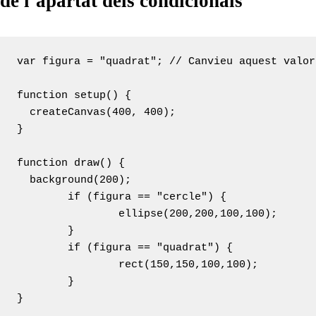
de l’apartat dels condicionals
var figura = "quadrat"; // Canvieu aquest valor
function setup() {

  createCanvas(400, 400);

}

function draw() {

  background(200);

	if (figura == "cercle") {

		ellipse(200,200,100,100);

	}

	if (figura == "quadrat") {

		rect(150,150,100,100);

	}

}