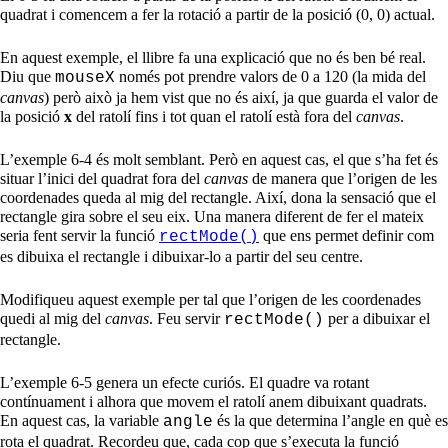
quadrat i comencem a fer la rotació a partir de la posició (0, 0) actual.
En aquest exemple, el llibre fa una explicació que no és ben bé real.
Diu que
només pot prendre valors de 0 a 120 (la mida del
mouseX
canvas
) però això ja hem vist que no és així, ja que guarda el valor de
la posició
x
del ratolí fins i tot quan el ratolí està fora del
canvas
.
L’exemple 6-4 és molt semblant. Però en aquest cas, el que s’ha fet és
situar l’inici del quadrat fora del
canvas
de manera que l’origen de les
coordenades queda al mig del rectangle. Així, dona la sensació que el
rectangle gira sobre el seu eix. Una manera diferent de fer el mateix
seria fent servir la funció
que ens permet definir com
rectMode()
es dibuixa el rectangle i dibuixar-lo a partir del seu centre.
Modifiqueu aquest exemple per tal que l’origen de les coordenades
quedi al mig del
canvas
. Feu servir
per a dibuixar el
rectMode()
rectangle.
L’exemple 6-5 genera un efecte curiós. El quadre va rotant
contínuament i alhora que movem el ratolí anem dibuixant quadrats.
En aquest cas, la variable
és la que determina l’angle en què es
angle
rota el quadrat. Recordeu que, cada cop que s’executa la funció