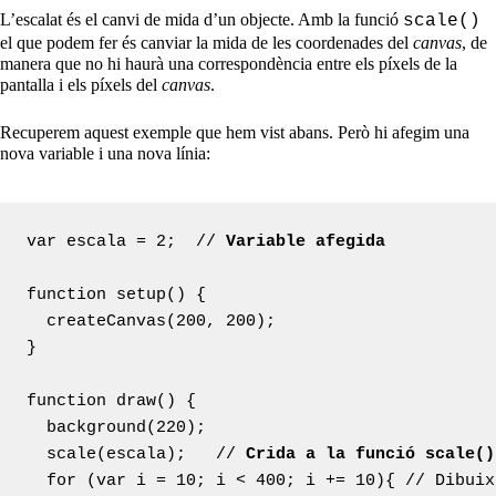
L’escalat és el canvi de mida d’un objecte. Amb la funció
scale()
el que podem fer és canviar la mida de les coordenades del
canvas
, de
manera que no hi haurà una correspondència entre els píxels de la
pantalla i els píxels del
canvas
.
Recuperem aquest exemple que hem vist abans. Però hi afegim una
nova variable i una nova línia:
var escala = 2;  // 
Variable afegida
function setup() {

  createCanvas(200, 200);

}

function draw() {

  background(220);

  scale(escala);   // 
Crida a la funció scale()
  for (var i = 10; i < 400; i += 10){ // Dibuix