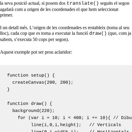
la seva posició actual, si posem dos
seguits el segon
translate()
agafarà com a origen de les coordenades el que hem seleccionat
primer.
I un detall més. L’origen de les coordenades es restableix (torna al seu
lloc), cada cop que es torna a executar la funció
(que, com ja
draw()
sabem, s’executa 50 cops per segon).
Aquest exemple pot ser prou aclaridor:
function setup() {

  createCanvas(200, 200);

}

function draw() {

  background(220);

    for (var i = 10; i < 400; i += 10){ // Dibu
  	 line(i,0,i,height);   // Verticals
