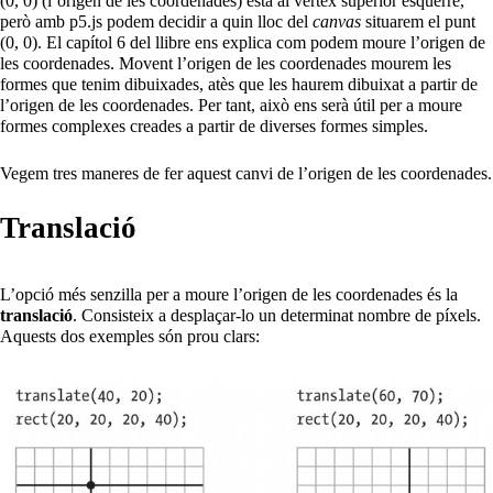
(0, 0) (l’origen de les coordenades) està al vèrtex superior esquerre,
però amb p5.js podem decidir a quin lloc del
canvas
situarem el punt
(0, 0). El capítol 6 del llibre ens explica com podem moure l’origen de
les coordenades. Movent l’origen de les coordenades mourem les
formes que tenim dibuixades, atès que les haurem dibuixat a partir de
l’origen de les coordenades. Per tant, això ens serà útil per a moure
formes complexes creades a partir de diverses formes simples.
Vegem tres maneres de fer aquest canvi de l’origen de les coordenades.
Translació
L’opció més senzilla per a moure l’origen de les coordenades és la
translació
. Consisteix a desplaçar-lo un determinat nombre de píxels.
Aquests dos exemples són prou clars: