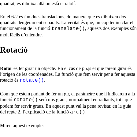
quadrat, es dibuixa allà on està el ratolí.
En el 6-2 es fan dues translacions, de manera que es dibuixen dos
quadrats lleugerament separats. La veritat és que, un cop tenim clar el
funcionament de la funció
, aquests dos exemples són
translate()
molt fàcils d’entendre.
Rotació
Rotar
és fer girar un objecte. En el cas de p5.js el que farem girar és
l’origen de les coordenades. La funció que fem servir per a fer aquesta
rotació és
.
rotate()
Com que estem parlant de fer un gir, el paràmetre que li indicarem a la
funció
serà uns graus, normalment en radiants, tot i que
rotate()
podem fer servir graus. En aquest punt val la pena revisar, en la guia
del repte 2, l’explicació de la funció
.
arc()
Mireu aquest exemple: