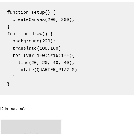
function setup() {

  createCanvas(200, 200);

}

function draw() {

  background(220);

  translate(100,100)

  for (var i=0;i<16;i++){

    line(20, 20, 40, 40);

    rotate(QUARTER_PI/2.0);

  }

}
Dibuixa això: