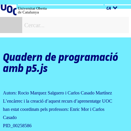
Salta
al
Universitat Oberta
CA
de Catalunya
contingut
C
Quadern de programació
amb p5.js
Autors: Rocio Marquez Salguero i Carlos Casado Martínez
L’encàrrec i la creació d’aquest recurs d’aprenentatge UOC
han estat coordinats pels professors: Enric Mor i Carlos
Casado
PID_00258586