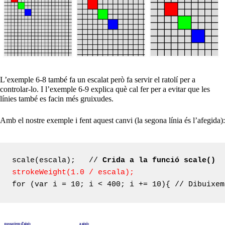
L’exemple 6-8 també fa un escalat però fa servir el ratolí per a
controlar-lo. I l’exemple 6-9 explica què cal fer per a evitar que les
línies també es facin més gruixudes.
Amb el nostre exemple i fent aquest canvi (la segona línia és l’afegida):
scale(escala);   // 
Crida a la funció scale()
strokeWeight(1.0 / escala);
for (var i = 10; i < 400; i += 10){ // Dibuixem