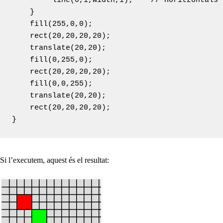
  	 line(0,i,width,i);    // Horitzontals

    }

    fill(255,0,0);

    rect(20,20,20,20);

    translate(20,20);

    fill(0,255,0);

    rect(20,20,20,20);

    fill(0,0,255);

    translate(20,20);

    rect(20,20,20,20);

Si l’executem, aquest és el resultat: