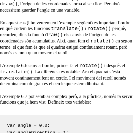
, l’origen de les coordenades torna al seu lloc. Per això
draw()
necessitem guardar l’angle en una variable.
En aquest cas (i ho veurem en l’exemple següent) és important l’ordre
en què cridem les funcions
i
perquè,
translate()
rotate()
recordeu, dins la funció
els canvis de l’origen de les
draw()
coordenades són acumulatius. Així, quan fem el
en segon
rotate()
terme, el que fem és que el quadrat estigui contínuament rotant, però
només es mou quan movem el ratolí.
L’exemple 6-6 canvia l’ordre, primer fa el
i després el
rotate()
. La diferència és notable. Ara el quadrat s’està
translate()
movent contínuament fent un cercle. I el moviment del ratolí només
determina com de gran és el cercle que estem dibuixant.
L’exemple 6-7 pot semblar complex però, a la pràctica, només fa servir
funcions que ja hem vist. Defineix tres variables:
var angle = 0.0;

var angleDirection = 1;
