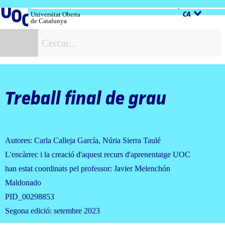
Salta
al
Universitat Oberta
CA
de Catalunya
contingut
C
Treball final de grau
Autores: Carla Calleja García, Núria Sierra Taulé
L'encàrrec i la creació d'aquest recurs d'aprenentatge UOC
han estat coordinats pel professor: Javier Melenchón
Maldonado
PID_00298853
Segona edició: setembre 2023