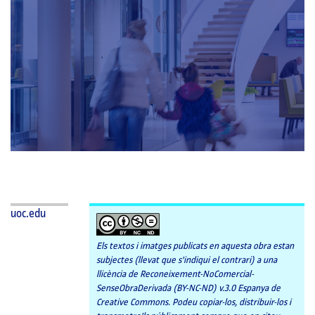
A
LES
CATEGORIES:
uoc.edu
Els textos i imatges publicats en aquesta obra estan
subjectes (llevat que s'indiqui el contrari) a una
llicència de Reconeixement-NoComercial-
SenseObraDerivada (BY-NC-ND) v.3.0 Espanya de
Creative Commons. Podeu copiar-los, distribuir-los i