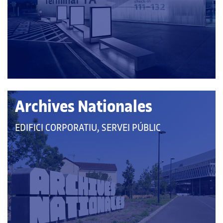
CATEGORIES:
Archives Nationales
QUE
EDIFICI CORPORATIU, SERVEI PÚBLIC
PERTANY
A
LES
CATEGORIES: