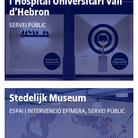
l’Hospital Universitari Vall
d’Hebron
QUE
SERVEI PÚBLIC
PERTANY
A
LES
CATEGORIES:
Stedelijk Museum
QUE
ESPAI I INTERVENCIÓ EFÍMERA, SERVEI PÚBLIC
PERTANY
A