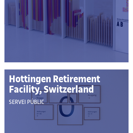
A
LES
CATEGORIES:
Hottingen Retirement
Facility, Switzerland
QUE
SERVEI PÚBLIC
PERTANY
A
LES