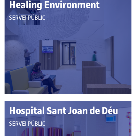
Healing Environment
QUE
SERVEI PÚBLIC
PERTANY
A
LES
CATEGORIES:
Hospital Sant Joan de Déu
QUE
SERVEI PÚBLIC
PERTANY