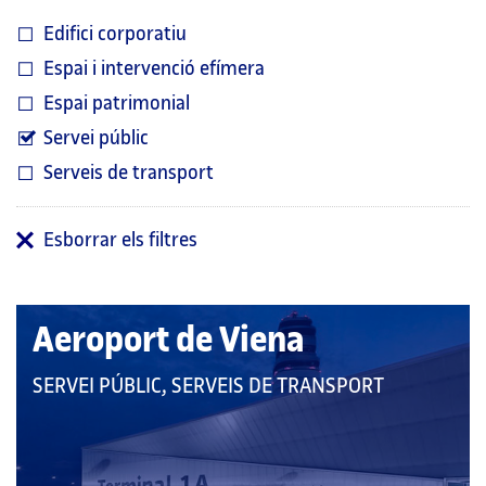
Edifici corporatiu
Espai i intervenció efímera
Espai patrimonial
Servei públic
Serveis de transport
Esborrar els filtres
Aeroport de Viena
QUE
SERVEI PÚBLIC, SERVEIS DE TRANSPORT
PERTANY
A
LES