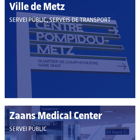
Ville de Metz
QUE
SERVEI PÚBLIC, SERVEIS DE TRANSPORT
PERTANY
A
LES
CATEGORIES:
Zaans Medical Center
QUE
SERVEI PÚBLIC
PERTANY