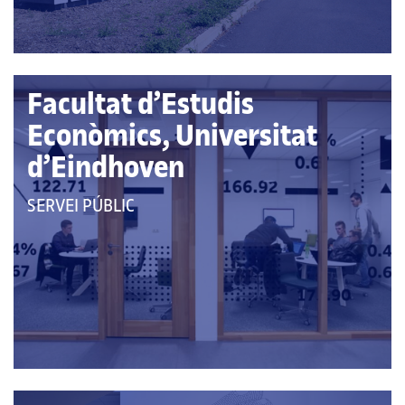
Facultat d’Estudis
Econòmics, Universitat
d’Eindhoven
QUE
SERVEI PÚBLIC
PERTANY
A
LES
CATEGORIES: