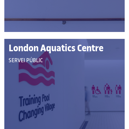
CATEGORIES:
London Aquatics Centre
QUE
SERVEI PÚBLIC
PERTANY
A
LES
CATEGORIES: