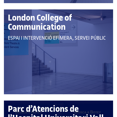
London College of
Communication
QUE
ESPAI I INTERVENCIÓ EFÍMERA, SERVEI PÚBLIC
PERTANY
A
LES
CATEGORIES:
Parc d’Atencions de