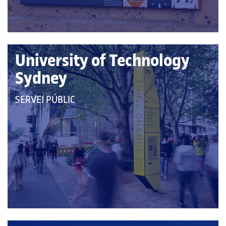
University of Technology
Sydney
QUE
SERVEI PÚBLIC
PERTANY
A
LES
CATEGORIES: