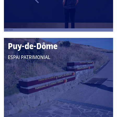
Puy-de-Dôme
QUE
ESPAI PATRIMONIAL
PERTANY
A
LES
CATEGORIES: