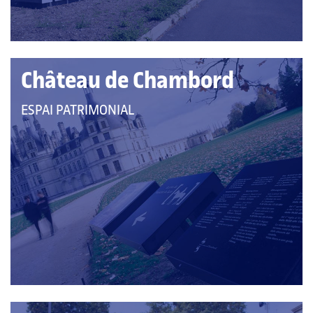
Château de Chambord
QUE
ESPAI PATRIMONIAL
PERTANY
A
LES
CATEGORIES: