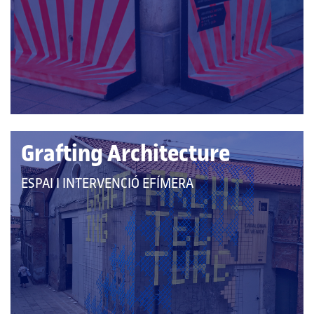
LES
CATEGORIES:
Grafting Architecture
QUE
ESPAI I INTERVENCIÓ EFÍMERA
PERTANY
A
LES
CATEGORIES: