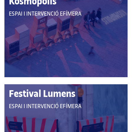
Kosmopolis
QUE
ESPAI I INTERVENCIÓ EFÍMERA
PERTANY
A
LES
CATEGORIES:
Festival Lumens
QUE
ESPAI I INTERVENCIÓ EFÍMERA
PERTANY
A