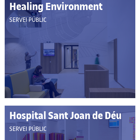
Healing Environment
QUE
SERVEI PÚBLIC
PERTANY
A
LES
CATEGORIES:
Hospital Sant Joan de Déu
QUE
SERVEI PÚBLIC
PERTANY