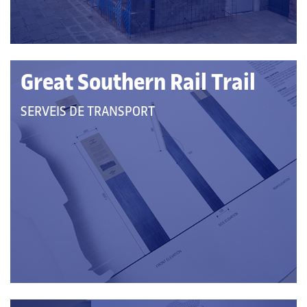
Great Southern Rail Trail
QUE
SERVEIS DE TRANSPORT
PERTANY
A
LES
CATEGORIES: