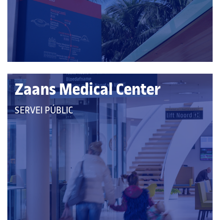
Zaans Medical Center
QUE
SERVEI PÚBLIC
PERTANY
A
LES
CATEGORIES: