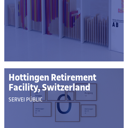
A
LES
CATEGORIES:
Hottingen Retirement
Facility, Switzerland
QUE
SERVEI PÚBLIC
PERTANY
A
LES