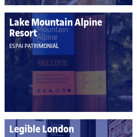
Lake Mountain Alpine
Resort
QUE
ESPAI PATRIMONIAL
PERTANY
A
LES
CATEGORIES:
Legible London