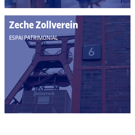
Zeche Zollverein
QUE
ESPAI PATRIMONIAL
PERTANY
A
LES
CATEGORIES: