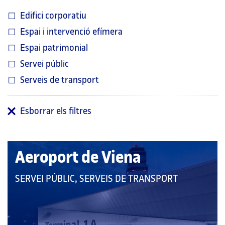
Edifici corporatiu
Espai i intervenció efímera
Espai patrimonial
Servei públic
Serveis de transport
Esborrar els filtres
Aeroport de Viena
QUE
SERVEI PÚBLIC, SERVEIS DE TRANSPORT
PERTANY
A
LES