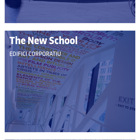
The New School
QUE
EDIFICI CORPORATIU
PERTANY
A
LES
CATEGORIES: