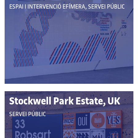
QUE
ESPAI I INTERVENCIÓ EFÍMERA, SERVEI PÚBLIC
PERTANY
A
LES
CATEGORIES:
Stockwell Park Estate, UK
QUE
SERVEI PÚBLIC
PERTANY
A