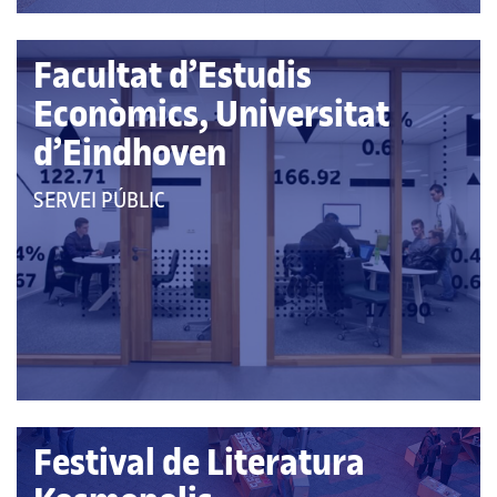
Facultat d’Estudis
Econòmics, Universitat
d’Eindhoven
QUE
SERVEI PÚBLIC
PERTANY
A
LES
CATEGORIES:
Festival de Literatura