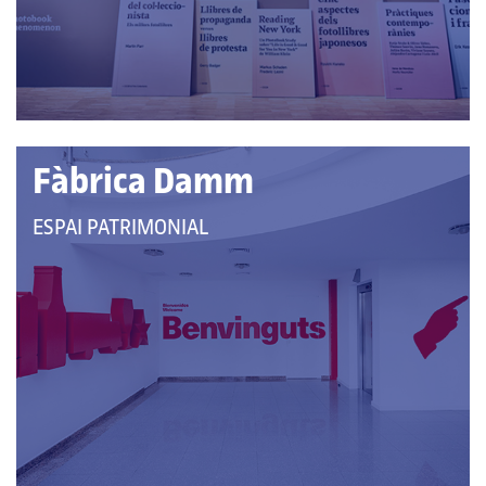
CATEGORIES:
Fàbrica Damm
QUE
ESPAI PATRIMONIAL
PERTANY
A
LES
CATEGORIES: