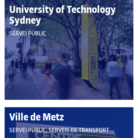
University of Technology
Sydney
QUE
SERVEI PÚBLIC
PERTANY
A
LES
CATEGORIES:
Ville de Metz
QUE
SERVEI PÚBLIC, SERVEIS DE TRANSPORT