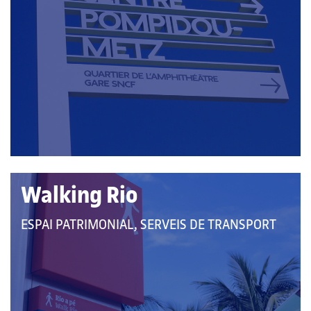
PERTANY
A
LES
CATEGORIES:
Walking Rio
QUE
ESPAI PATRIMONIAL, SERVEIS DE TRANSPORT
PERTANY
A
LES
CATEGORIES: