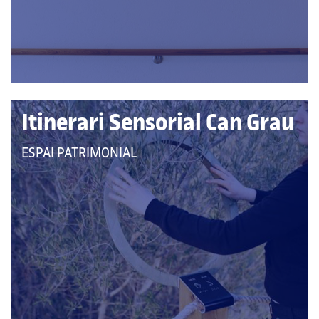
CATEGORIES:
Itinerari Sensorial Can Grau
QUE
ESPAI PATRIMONIAL
PERTANY
A
LES
CATEGORIES: