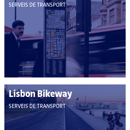
QUE
SERVEIS DE TRANSPORT
PERTANY
A
LES
CATEGORIES:
Lisbon Bikeway
QUE
SERVEIS DE TRANSPORT
PERTANY
A