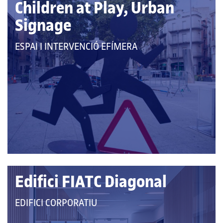
Children at Play, Urban
Signage
QUE
ESPAI I INTERVENCIÓ EFÍMERA
PERTANY
A
LES
CATEGORIES:
Edifici FIATC Diagonal
QUE
EDIFICI CORPORATIU
PERTANY