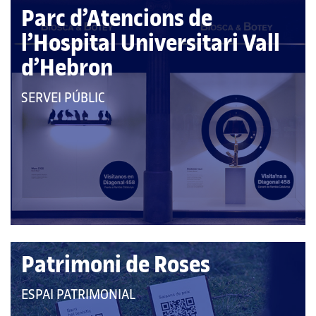
Parc d’Atencions de
l’Hospital Universitari Vall
d’Hebron
QUE
SERVEI PÚBLIC
PERTANY
A
LES
CATEGORIES:
Patrimoni de Roses
QUE
ESPAI PATRIMONIAL
PERTANY