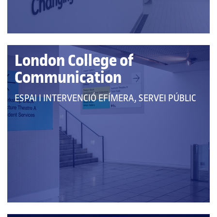
London College of
Communication
QUE
ESPAI I INTERVENCIÓ EFÍMERA, SERVEI PÚBLIC
PERTANY
A
LES
CATEGORIES: