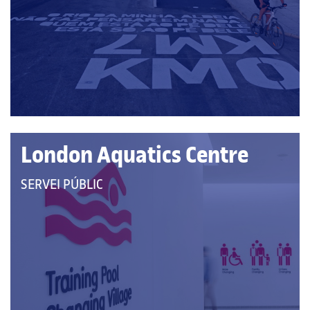
LES
CATEGORIES:
London Aquatics Centre
QUE
SERVEI PÚBLIC
PERTANY
A
LES
CATEGORIES: