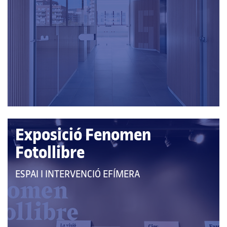
A
LES
CATEGORIES:
Exposició Fenomen
Fotollibre
QUE
ESPAI I INTERVENCIÓ EFÍMERA
PERTANY
A
LES