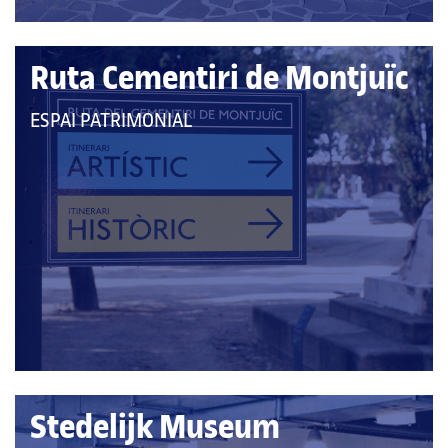
Ruta Cementiri de Montjuïc
QUE
ESPAI PATRIMONIAL
PERTANY
A
LES
CATEGORIES:
Stedelijk Museum