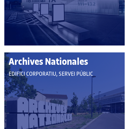
CATEGORIES:
Archives Nationales
QUE
EDIFICI CORPORATIU, SERVEI PÚBLIC
PERTANY
A
LES
CATEGORIES: