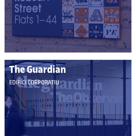
LES
CATEGORIES:
The Guardian
QUE
EDIFICI CORPORATIU
PERTANY
A
LES
CATEGORIES: