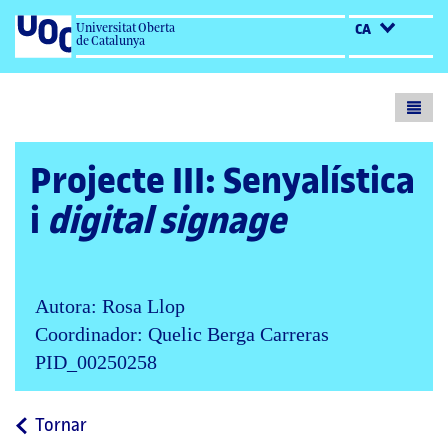
Universitat Oberta
CA
de Catalunya
Toogl
menu
Projecte III: Senyalística
i
digital signage
Autora: Rosa Llop
Coordinador: Quelic Berga Carreras
PID_00250258
a
Tornar