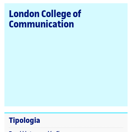
la
pàgina
London College of
principal
Communication
Tipologia