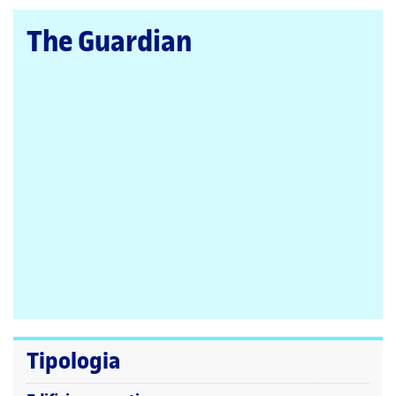
la
pàgina
The Guardian
principal
Tipologia