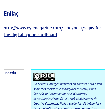
Enllaç
http://www.eyemagazine.com/blog/post/signs-for-
the-digital-age-in-cardboard
uoc.edu
Els textos i imatges publicats en aquesta obra estan
subjectes (llevat que s'indiqui el contrari) a una
llicència de Reconeixement-NoComercial-
SenseObraDerivada (BY-NC-ND) v.3.0 Espanya de
Creative Commons. Podeu copiar-los, distribuir-los i
transmetre'ls públicament sempre que en citeu