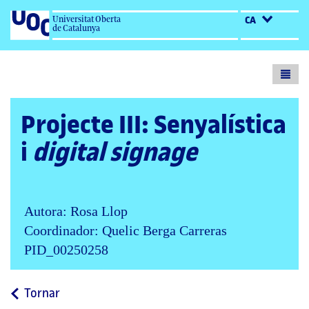
Universitat Oberta
CA
de Catalunya
Toogl
menu
Projecte III: Senyalística
i
digital signage
Autora: Rosa Llop
Coordinador: Quelic Berga Carreras
PID_00250258
a
Tornar