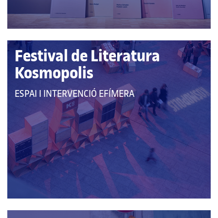
Festival de Literatura
Kosmopolis
QUE
ESPAI I INTERVENCIÓ EFÍMERA
PERTANY
A
LES
CATEGORIES: