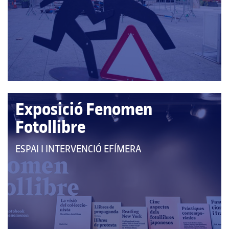
A
LES
CATEGORIES:
Exposició Fenomen
Fotollibre
QUE
ESPAI I INTERVENCIÓ EFÍMERA
PERTANY
A
LES
CATEGORIES: