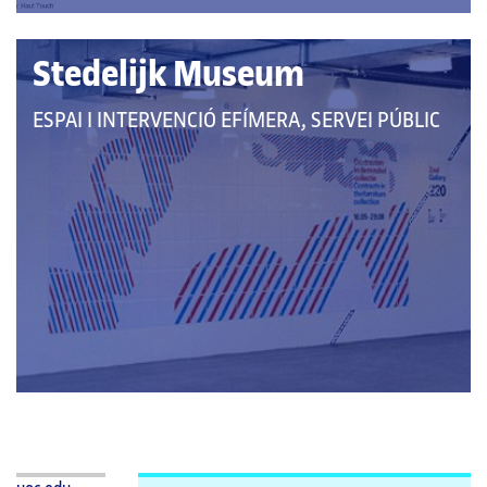
Stedelijk Museum
QUE
ESPAI I INTERVENCIÓ EFÍMERA, SERVEI PÚBLIC
PERTANY
A
LES
CATEGORIES: