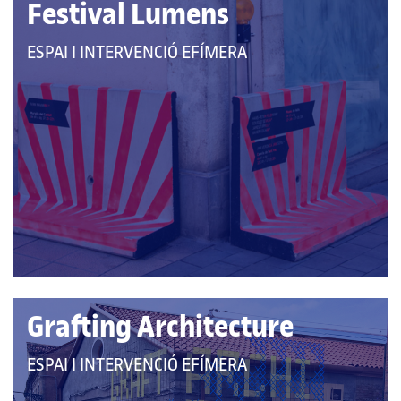
Festival Lumens
QUE
ESPAI I INTERVENCIÓ EFÍMERA
PERTANY
A
LES
CATEGORIES:
Grafting Architecture
QUE
ESPAI I INTERVENCIÓ EFÍMERA
PERTANY