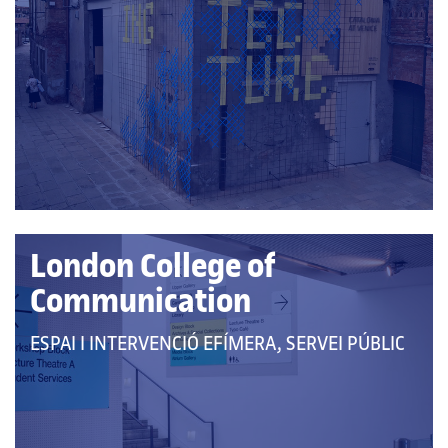
A
LES
CATEGORIES:
London College of
Communication
QUE
ESPAI I INTERVENCIÓ EFÍMERA, SERVEI PÚBLIC
PERTANY
A
LES