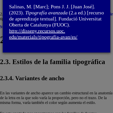
Salinas, M. [Marc]; Pons J. J. [Juan José].
(2023).
Tipografía avanzada
(2.a ed.) [recurso
2. Familia tipográfica / 2.3. Estilos de la familia
Imprimir
de aprendizaje textual]. Fundació Universitat
tipográfica
Oberta de Catalunya (FUOC).
Menú
http://disseny.recursos.uoc.
2. Familia tipográfica
edu/materials/tipografia-avan/
es/
2.3. Estilos de la familia tipográfica
2.3.4. Variantes de ancho
En las variantes de ancho aparece un cambio estructural en la anatomía
de la letra en la que solo varía la proporción, pero no el trazo. De la
misma forma, varía también el color según aumenta el estilo.